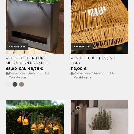
BEST-SELLER
BEST-SELLER
RECHTECKIGER TOPF
PENDELLEUCHTE SISINE
OPTIONEN WÄHLEN
IN DEN WARENKORB
MIT RÄDERN BROMELIA
HANG
78
65,00 €
Ab 48,75 €
112,00 €
Kostenloser Versand in 3-6
Kostenloser Versand in 3-6
Werktagen
Werktagen
Weiss
Anthrazit
Taupe