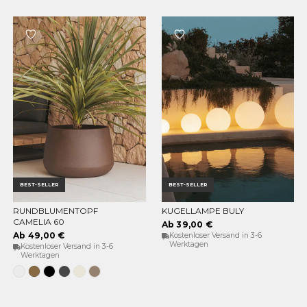
BEST-SELLER
BEST-SELLER
RUNDBLUMENTOPF
KUGELLAMPE BULY
OPTIONEN WÄHLEN
OPTIONEN WÄHLEN
CAMELIA 60
Ab 39,00 €
Ab 49,00 €
Kostenloser Versand in 3-6
Werktagen
Kostenloser Versand in 3-6
Werktagen
Weiss
Bronze
Schwarz
Anthrazit
Opak-
Taupe
Beige