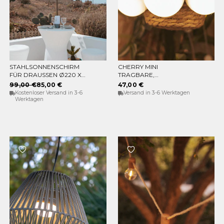
STAHLSONNENSCHIRM
CHERRY MINI
IN DEN WARENKORB
IN DEN WARENKORB
FÜR DRAUSSEN Ø220 X 2
TRAGBARE,
30CM
WIEDERAUFLADBARE
99,00 €
85,00 €
47,00 €
GLÜHBIRNE (PACKUNG
Kostenloser Versand in 3-6
Versand in 3-6 Werktagen
MIT 3 GLÜHBIRNEN)
Werktagen