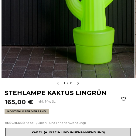
1
/
8
STEHLAMPE KAKTUS LINGRÜN
165,00 €
Inkl. MwSt.
KOSTENLOSER VERSAND
ANSCHLUSS:
Kabel (Außen- und Innenanwendung)
KABEL (AUSSEN- UND INNENANWENDUNG)