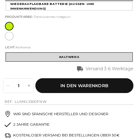
WIEDERAUFLADBARE BATTERIE (AUSSEN- UND I
NNENANWENDUNG)
PRODUKTFARBE:
Transluzentes lindgrün
LICHT:
Kaltweiss
KALTWEISS
Versand 3-6 Werktage
IN DEN WARENKORB
REF: LUMKL100OFNW
WIR SIND SPANISCHE HERSTELLER UND DESIGNER
2 JAHRE GARANTIE
KOSTENLOSER VERSAND BEI BESTELLUNGEN ÜBER 50€