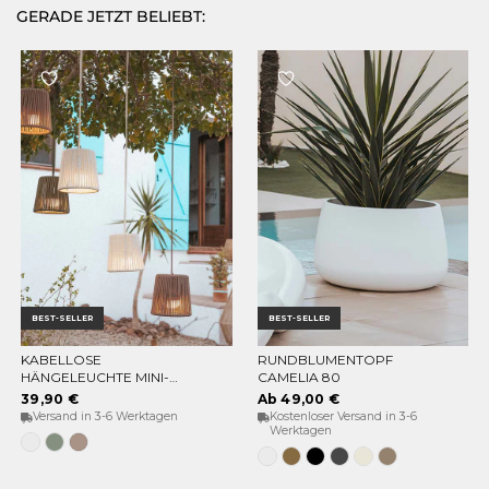
GERADE JETZT BELIEBT:
BEST-SELLER
BEST-SELLER
KABELLOSE
RUNDBLUMENTOPF
OPTIONEN WÄHLEN
OPTIONEN WÄHLEN
HÄNGELEUCHTE MINI-
CAMELIA 80
CONTA HANG
39,90 €
Ab 49,00 €
Versand in 3-6 Werktagen
Kostenloser Versand in 3-6
Werktagen
Weiß
Weiches
Taupe
Grün
Grau
Weiss
Bronze
Schwarz
Anthrazit
Opak-
Taupe
beige