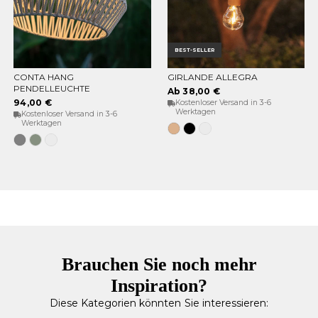
BEST-SELLER
CONTA HANG
GIRLANDE ALLEGRA
OPTIONEN WÄHLEN
OPTIONEN WÄHLEN
PENDELLEUCHTE
Ab 38,00 €
94,00 €
Kostenloser Versand in 3-6
Werktagen
Kostenloser Versand in 3-6
Werktagen
Jute
Schwarz
Weiß
Grau
Weiches
Weiß
Grün
Brauchen Sie noch mehr
Inspiration?
Diese Kategorien könnten Sie interessieren: