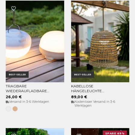
BEST-SELLER
BEST-SELLER
TRAGBARE
KABELLOSE
OPTIONEN WÄHLEN
IN DEN WARENKORB
WIEDERAUFLADBARE
HÄNGELEUCHTE
GLÜHBIRNE CHERRY
POSITANO
26,00 €
89,00 €
Versand in 3-6 Werktagen
Kostenloser Versand in 3-6
Werktagen
Weiss
Beige
SPARE 69%