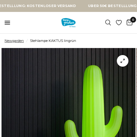
LUNG: KOSTENLOSER VERSAND
ÜBER 50€ BESTELLLUNG: KOSTE
0
Newgarden
/
Stehlampe KAKTUS lingrün