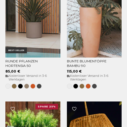
BEST-SELLER
RUNDE PFLANZEN
BUNTE BLUMENTÖPFE
OPTIONEN WÄHLEN
OPTIONEN WÄHLEN
HORTENSIA 50
BAMBU 90
85,00 €
115,00 €
Kostenloser Versand in 3-6
Kostenloser Versand in 3-6
Werktagen
Werktagen
Weiss
Bronze
Schwarz
Taupe
Terracota
Anthrazit
Weiss
Schwarz
Bronze
Terracota
Anthrazit
SPARE 25%