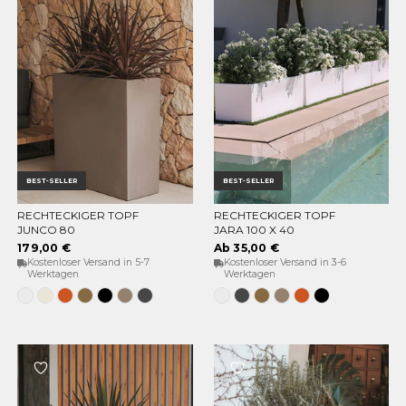
BEST-SELLER
BEST-SELLER
RECHTECKIGER TOPF
RECHTECKIGER TOPF
OPTIONEN WÄHLEN
OPTIONEN WÄHLEN
JUNCO 80
JARA 100 X 40
179,00 €
Ab 35,00 €
Kostenloser Versand in 5-7
Kostenloser Versand in 3-6
Werktagen
Werktagen
Weiss
Opak-
Terrakotta
Bronze
Schwarz
Taupe
Anthrazit
Weiss
Anthrazit
Bronze
Taupe
Terrakotta
Schwarz
Beige