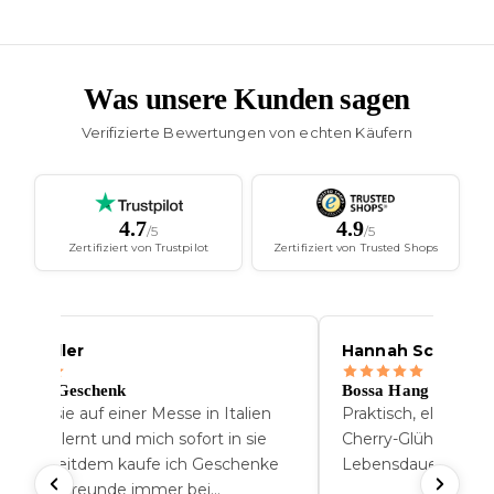
Was unsere Kunden sagen
Verifizierte Bewertungen von echten Käufern
4.7
4.9
/5
/5
Zertifiziert von Trustpilot
Zertifiziert von Trusted Shops
nna Muller
Hannah Schofer
s beste Geschenk
Bossa Hang
h habe sie auf einer Messe in Italien
Praktisch, elegant 
nnengelernt und mich sofort in sie
Cherry-Glühbirne ha
rliebt. Seitdem kaufe ich Geschenke
Lebensdauer.
r meine Freunde immer bei