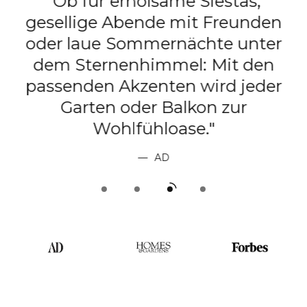
"Ob für erholsame Siestas,
gesellige Abende mit Freunden
e
oder laue Sommernächte unter
dem Sternenhimmel: Mit den
passenden Akzenten wird jeder
t
Garten oder Balkon zur
Wohlfühloase."
AD