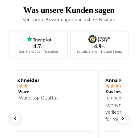
Was unsere Kunden sagen
Verifizierte Bewertungen von echten Käufern
4.7
4.9
/5
/5
Zertifiziert von Trustpilot
Zertifiziert von Trusted Shops
Jen Schneider
Anna Muller
Super Ware
Das beste Gesc
Super Ware, top Qualität
Ich habe sie au
kennengelernt 
verliebt. Seit
für meine Fre
Newgarden.