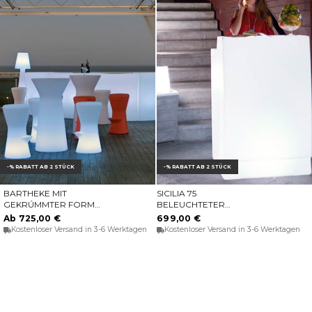
-% RABATT AB 2 STÜCK
-% RABATT AB 2 STÜCK
BARTHEKE MIT
SICILIA 75
OPTIONEN WÄHLEN
IN DEN WARENKORB
GEKRÚMMTER FORM
BELEUCHTETER
IBIZA 120 CM
BARTHEKE MIT
Ab 725,00 €
699,00 €
DOPPELTER HÖHE
Kostenloser Versand in 3-6 Werktagen
Kostenloser Versand in 3-6 Werktagen