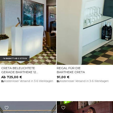
-% RABATT AB 2 STÜCK
CRETA BELEUCHTETE
REGAL FÜR DIE
OPTIONEN WÄHLEN
IN DEN WARENKORB
GERADE BARTHEKE 120
BARTHEKE CRETA
CM
Ab 725,00 €
91,00 €
Kostenloser Versand in 3-6 Werktagen
Kostenloser Versand in 3-6 Werktagen