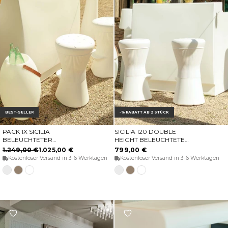
BEST-SELLER
-% RABATT AB 2 STÜCK
PACK 1X SICILIA
SICILIA 120 DOUBLE
OPTIONEN WÄHLEN
OPTIONEN WÄHLEN
BELEUCHTETER
HEIGHT BELEUCHTETER
BARTHEKE + 2X RUNDER
BARTHEKE
1.249,00 €
1.025,00 €
799,00 €
HOHER HOCKER CORFU
Kostenloser Versand in 3-6 Werktagen
Kostenloser Versand in 3-6 Werktagen
74
Weiss
Taupe
Transluzentes
Weiß
Taupe
Transluzentes
weiß
weiß