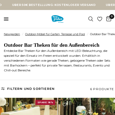
ÜBER 50€ BESTELLLUNG: KOSTENLOSER VERSAND
ÜBER 50
0
Newgarden
/
Outdoor-Möbel für Garten, Terrasse und Pool
/
Outdoor Bar Thek
Outdoor Bar Theken für den Außenbereich
Entdecke Bar Theken für den Außenbereich mit LED-Beleuchtung, die
speziell für den Einsatz im Freien entwickelt wurden. Erhältlich in
verschiedenen Formaten wie gerade Theken, gebogene Theken oder Sets
mit Barhockern – perfekt für private Terrassen, Restaurants, Events und
Chill-out Bereiche.
FILTERN UND SORTIEREN
6 PRODUKTE
SPARE 18%