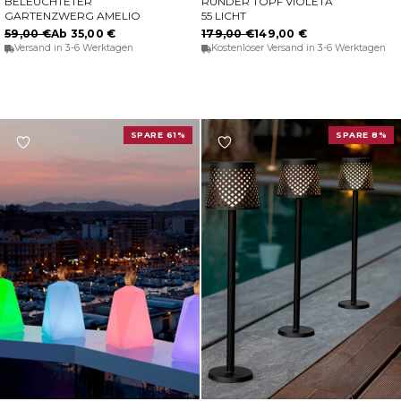
BELEUCHTETER
RUNDER TÖPF VIOLETA
OPTIONEN WÄHLEN
IN DEN WARENKORB
GARTENZWERG AMELIO
55 LICHT
59,00 €
Ab 35,00 €
179,00 €
149,00 €
Versand in 3-6 Werktagen
Kostenloser Versand in 3-6 Werktagen
SPARE 61%
SPARE 8%