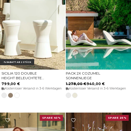
-% RABATT AB 2 STÜCK
SICILIA 120 DOUBLE
PACK 2X COZUMEL
OPTIONEN WÄHLEN
OPTIONEN WÄHLEN
HEIGHT BELEUCHTETER
SONNENLIEGE
BARTHEKE
799,00 €
1.278,00 €
940,00 €
Kostenloser Versand in 3-6 Werktagen
Kostenloser Versand in 3-6 Werktagen
Weiß
Taupe
Transluzentes
Weiß
Opak-
weiß
Beige
SPARE 40%
SPARE 25%