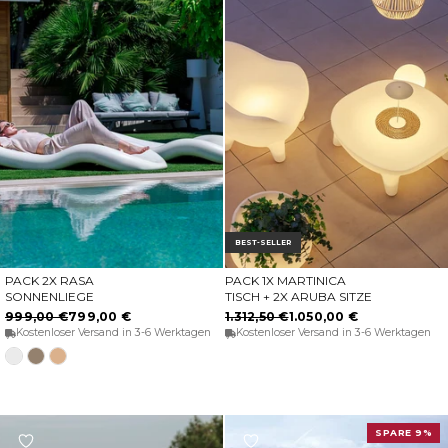
BEST-SELLER
PACK 2X RASA
PACK 1X MARTINICA
OPTIONEN WÄHLEN
IN DEN WARENKORB
SONNENLIEGE
TISCH + 2X ARUBA SITZE
999,00 €
799,00 €
1.312,50 €
1.050,00 €
Kostenloser Versand in 3-6 Werktagen
Kostenloser Versand in 3-6 Werktagen
Weiß
Taupe
Beige
SPARE 9%