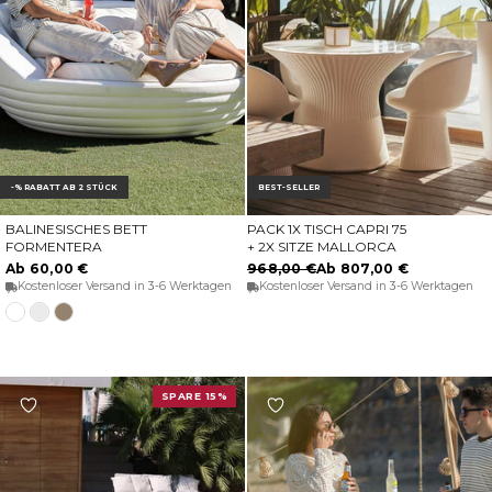
-% RABATT AB 2 STÜCK
BEST-SELLER
BALINESISCHES BETT
PACK 1X TISCH CAPRI 75
OPTIONEN WÄHLEN
OPTIONEN WÄHLEN
FORMENTERA
+ 2X SITZE MALLORCA
Ab 60,00 €
968,00 €
Ab 807,00 €
Kostenloser Versand in 3-6 Werktagen
Kostenloser Versand in 3-6 Werktagen
Transluzentes
Weiß
Taupe
weiß
SPARE 15%