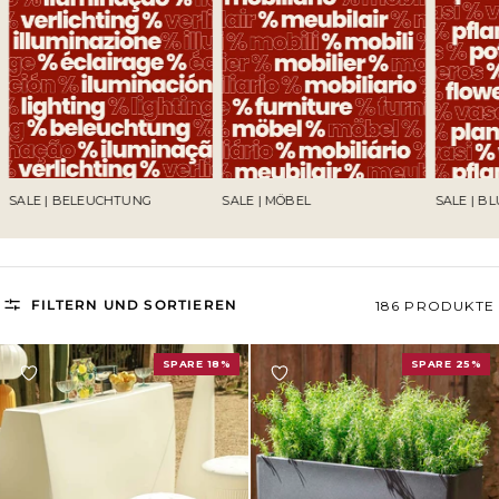
SALE | BELEUCHTUNG
SALE | MÖBEL
SALE | B
FILTERN UND SORTIEREN
186 PRODUKTE
SPARE 18%
SPARE 25%