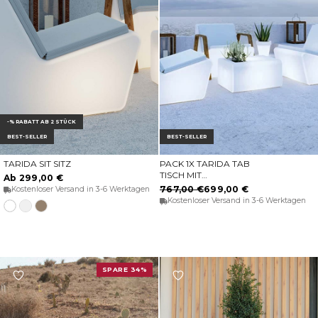
-% RABATT AB 2 STÜCK
BEST-SELLER
BEST-SELLER
TARIDA SIT SITZ
PACK 1X TARIDA TAB
OPTIONEN WÄHLEN
IN DEN WARENKORB
TISCH MIT
Ab 299,00 €
LAUTSPRECHER + 2X
767,00 €
699,00 €
Kostenloser Versand in 3-6 Werktagen
TARIDA SIT SITZE (OHNE
Kostenloser Versand in 3-6 Werktagen
Transluzentes
Opak-
Opak-
ARMLEHNEN)
weiß
weiß
taupe
SPARE 34%