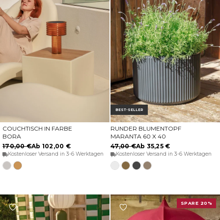
BEST-SELLER
COUCHTISCH IN FARBE
RUNDER BLUMENTOPF
OPTIONEN WÄHLEN
OPTIONEN WÄHLEN
BORA
MARANTA 60 X 40
170,00 €
Ab 102,00 €
47,00 €
Ab 35,25 €
Kostenloser Versand in 3-6 Werktagen
Kostenloser Versand in 3-6 Werktagen
Marmor
Holz
Weiss
Bronze
Anthrazit
Taupe
SPARE 20%