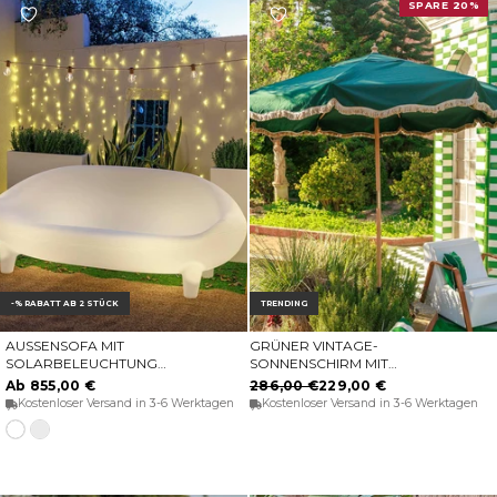
SPARE 20%
-% RABATT AB 2 STÜCK
TRENDING
AUSSENSOFA MIT S
GRÜNER VINTAGE-
OPTIONEN WÄHLEN
IN DEN WARENKORB
OLARBELEUCHTUNG J
SONNENSCHIRM MIT
AMAICA
FRANSEN TULUM, Ø 230
Ab 855,00 €
286,00 €
229,00 €
CM
Kostenloser Versand in 3-6 Werktagen
Kostenloser Versand in 3-6 Werktagen
Transluzentes
Weiss
weiß