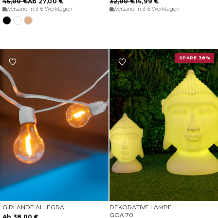
45,00 €
Ab 27,00 €
32,00 €
14,99 €
Versand in 3-6 Werktagen
Versand in 3-6 Werktagen
Schwarz
Weiße
Beige
SPARE 38%
GIRLANDE ALLEGRA
DEKORATIVE LAMPE
OPTIONEN WÄHLEN
OPTIONEN WÄHLEN
GOA 70
Ab 38,00 €