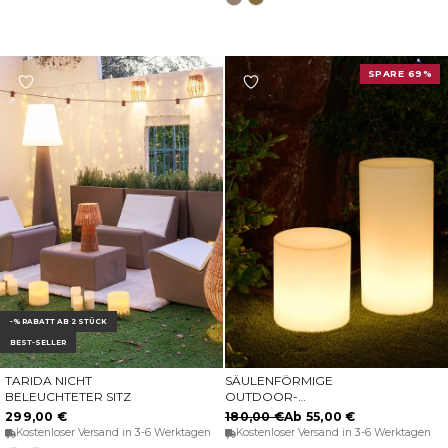
taupe
Weiss
SPARE 69%
-% RABATT AB 2 STÜCK
BEST-SELLER
TARIDA NICHT
SÄULENFÖRMIGE
OPTIONEN WÄHLEN
OPTIONEN WÄHLEN
BELEUCHTETER SITZ
OUTDOOR-
STANDLEUCHTE TUBY
299,00 €
180,00 €
Ab 55,00 €
Kostenloser Versand in 3-6 Werktagen
Kostenloser Versand in 3-6 Werktagen