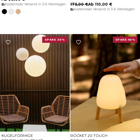
175,00 €
Ab 110,00 €
Kostenloser Versand in 3-6 Werktagen
Kostenloser Versand in 3-6 Werktagen
Schwarz
Weiß
Jute
SPARE 30%
SPARE 40%
KUGELFÖRMIGE
ROCKET 20 TOUCH
OPTIONEN WÄHLEN
IN DEN WARENKORB