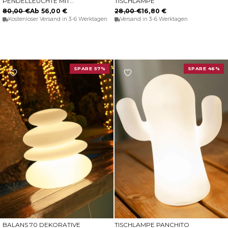
PENDELLEUCHTE MIT
TISCHLAMPE
WIEDERAUFLADBARER
80,00 €
Ab 56,00 €
28,00 €
16,80 €
BATTERIE PIANETA
Kostenloser Versand in 3-6 Werktagen
Versand in 3-6 Werktagen
SPARE 57%
SPARE 46%
BALANS 70 DEKORATIVE
TISCHLAMPE PANCHITO