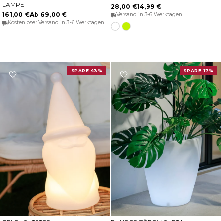
OPTIONEN WÄHLEN
OPTIONEN WÄHLEN
LAMPE
28,00 €
14,99 €
161,00 €
Ab 69,00 €
Versand in 3-6 Werktagen
Kostenloser Versand in 3-6 Werktagen
Transluzentes
Transluzentes
weiß
lindgrün
SPARE 43%
SPARE 17%