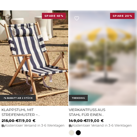
SPARE 45%
SPARE 20%
-% RABATT AB 2 STÜCK
TRENDING
KLAPPSTUHL MIT
VIERKANTFUSS AUS S
IN DEN WARENKORB
OPTIONEN WÄHLEN
STREIFENMUSTER –
TAHL FÜR EINEN S
AIGUABLAVA
ONNENSCHIRM IM A
215,00 €
119,00 €
149,00 €
119,00 €
USSENBEREICH MA
Kostenloser Versand in 3-6 Werktagen
Kostenloser Versand in 3-6 Werktagen
CARELLA
Opak-
Schwarz