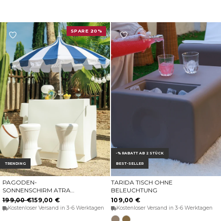
Beige
SPARE 20%
-% RABATT AB 2 STÜCK
TRENDING
BEST-SELLER
PAGODEN-
TARIDA TISCH OHNE
IN DEN WARENKORB
OPTIONEN WÄHLEN
SONNENSCHIRM ATRANI,
BELEUCHTUNG
Ø 250 CM
199,00 €
159,00 €
109,00 €
Kostenloser Versand in 3-6 Werktagen
Kostenloser Versand in 3-6 Werktagen
Opak-
Opak-