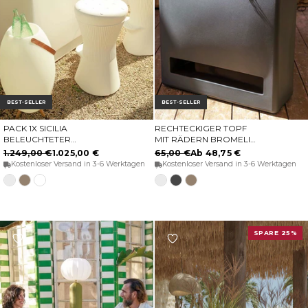
BEST-SELLER
BEST-SELLER
PACK 1X SICILIA
RECHTECKIGER TOPF
OPTIONEN WÄHLEN
OPTIONEN WÄHLEN
BELEUCHTETER
MIT RÄDERN BROMELIA
BARTHEKE + 2X RUNDER
78
1.249,00 €
1.025,00 €
65,00 €
Ab 48,75 €
HOHER HOCKER CORFU
Kostenloser Versand in 3-6 Werktagen
Kostenloser Versand in 3-6 Werktagen
74
Weiss
Taupe
Transluzentes
Weiss
Anthrazit
Taupe
weiß
SPARE 25%