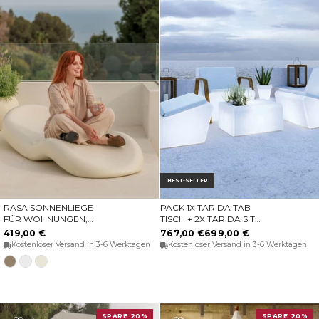
BEST-SELLER
RASA SONNENLIEGE
PACK 1X TARIDA TAB
OPTIONEN WÄHLEN
IN DEN WARENKORB
FÚR WOHNUNGEN,
TISCH + 2X TARIDA SIT
SCHWINNBÄDER,
SITZE (OHNE
419,00 €
767,00 €
699,00 €
HOTELS UND BEACH
ARMLEHNEN)
Kostenloser Versand in 3-6 Werktagen
Kostenloser Versand in 3-6 Werktagen
CLUBS
Taupe
Weiß
Opak-
Beige
SPARE 20%
SPARE 20%