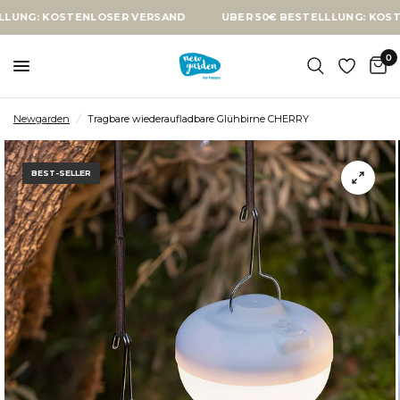
 KOSTENLOSER VERSAND
ÜBER 50€ BESTELLLUNG: KOSTENLOS
0
Newgarden
/
Tragbare wiederaufladbare Glühbirne CHERRY
BEST-SELLER