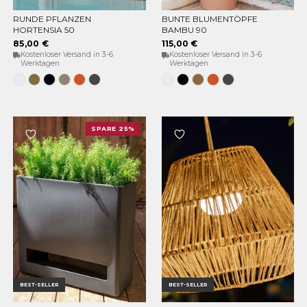
RUNDE PFLANZEN
BUNTE BLUMENTÖPFE
OPTIONEN WÄHLEN
OPTIONEN WÄHLEN
HORTENSIA 50
BAMBU 90
85,00 €
115,00 €
Kostenloser Versand in 3-6
Kostenloser Versand in 3-6
Werktagen
Werktagen
Weiss
Bronze
Schwarz
Taupe
Terracota
Anthrazit
Weiss
Schwarz
Bronze
Terracota
Anthrazit
SPARE 25%
BEST-SELLER
BEST-SELLER