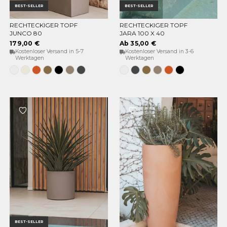
BEST-SELLER
BEST-SELLER
RECHTECKIGER TOPF
RECHTECKIGER TOPF
OPTIONEN WÄHLEN
OPTIONEN WÄHLEN
JUNCO 80
JARA 100 X 40
179,00 €
Ab 35,00 €
Kostenloser Versand in 5-7
Kostenloser Versand in 3-6
Werktagen
Werktagen
Weiss
Opak-
Terrakotta
Bronze
Schwarz
Taupe
Anthrazit
Weiss
Anthrazit
Bronze
Taupe
Terrakotta
Schwarz
Beige
BEST-SELLER