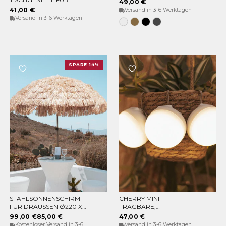
49,00 €
GIRLANDEN GARLAND
41,00 €
Versand in 3-6 Werktagen
LIFT
Versand in 3-6 Werktagen
Weiss
Bronze
Schwarz
Anthrazit
SPARE 14%
STAHLSONNENSCHIRM
CHERRY MINI
IN DEN WARENKORB
IN DEN WARENKORB
FÜR DRAUSSEN Ø220 X 2
TRAGBARE,
30CM
WIEDERAUFLADBARE
99,00 €
85,00 €
47,00 €
GLÜHBIRNE (PACKUNG
Kostenloser Versand in 3-6
Versand in 3-6 Werktagen