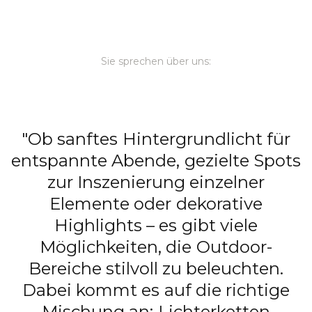
Sie sprechen über uns:
"Ob sanftes Hintergrundlicht für
entspannte Abende, gezielte Spots
zur Inszenierung einzelner
Elemente oder dekorative
Highlights – es gibt viele
Möglichkeiten, die Outdoor-
Bereiche stilvoll zu beleuchten.
L
Dabei kommt es auf die richtige
Mischung an: Lichterketten