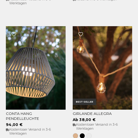
MIT 3 GLÜHBIRNEN)
Werktagen
BEST-SELLER
CONTA HANG
GIRLANDE ALLEGRA
OPTIONEN WÄHLEN
OPTIONEN WÄHLEN
PENDELLEUCHTE
Ab 38,00 €
94,00 €
Kostenloser Versand in 3-6
Werktagen
Kostenloser Versand in 3-6
Werktagen
Jute
Schwarz
Weiß