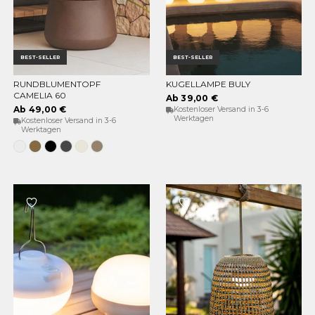
BEST-SELLER
BEST-SELLER
RUNDBLUMENTOPF
KUGELLAMPE BULY
OPTIONEN WÄHLEN
OPTIONEN WÄHLEN
CAMELIA 60
Ab 39,00 €
Ab 49,00 €
Kostenloser Versand in 3-6
Werktagen
Kostenloser Versand in 3-6
Werktagen
Weiss
Bronze
Schwarz
Anthrazit
Opak-
Taupe
Beige