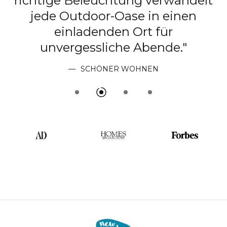
dem Sternenhimmel: Mit den
passenden Akzenten wird jeder
t
Garten oder Balkon zur
Wohlfühloase."
AD