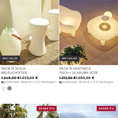
BEST-SELLER
BEST-SELLER
PACK 1X SICILIA
PACK 1X MARTINICA
OPTIONEN WÄHLEN
IN DEN WARENKORB
BELEUCHTETER
TISCH + 2X ARUBA SITZE
BARTHEKE + 2X RUNDER
1.249,00 €
1.025,00 €
1.312,50 €
1.050,00 €
HOHER HOCKER CORFU
Kostenloser Versand in 3-6 Werktagen
Kostenloser Versand in 3-6 Werktagen
74
Weiss
Taupe
Transluzentes
weiß
SPARE 17%
SPARE 9%