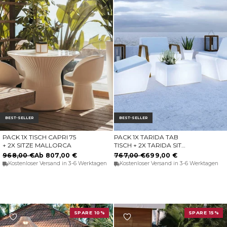
BEST-SELLER
BEST-SELLER
PACK 1X TISCH CAPRI 75
PACK 1X TARIDA TAB
OPTIONEN WÄHLEN
IN DEN WARENKORB
+ 2X SITZE MALLORCA
TISCH + 2X TARIDA SIT
SITZE (OHNE
968,00 €
Ab 807,00 €
767,00 €
699,00 €
ARMLEHNEN)
Kostenloser Versand in 3-6 Werktagen
Kostenloser Versand in 3-6 Werktagen
SPARE 10%
SPARE 15%