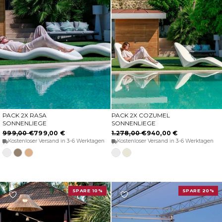
PACK 2X RASA
PACK 2X COZUMEL
OPTIONEN WÄHLEN
OPTIONEN WÄHLEN
SONNENLIEGE
SONNENLIEGE
999,00 €
799,00 €
1.278,00 €
940,00 €
Kostenloser Versand in 3-6 Werktagen
Kostenloser Versand in 3-6 Werktagen
Weiß
Taupe
Beige
Weiß
Opak-
Beige
SPARE 10%
SPARE 20%