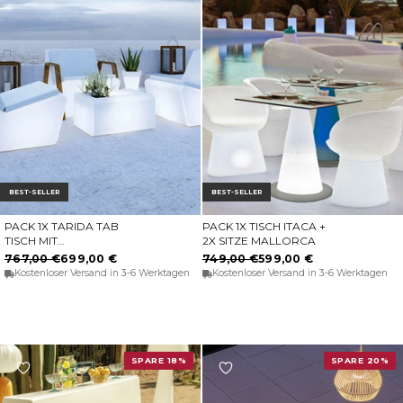
BEST-SELLER
BEST-SELLER
PACK 1X TARIDA TAB
PACK 1X TISCH ITACA +
IN DEN WARENKORB
IN DEN WARENKORB
TISCH MIT
2X SITZE MALLORCA
LAUTSPRECHER + 2X
767,00 €
699,00 €
749,00 €
599,00 €
TARIDA SIT SITZE (OHNE
Kostenloser Versand in 3-6 Werktagen
Kostenloser Versand in 3-6 Werktagen
ARMLEHNEN)
SPARE 18%
SPARE 20%