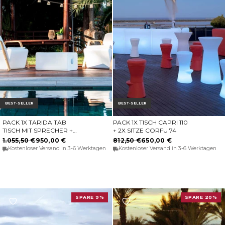
BEST-SELLER
BEST-SELLER
PACK 1X TARIDA TAB
PACK 1X TISCH CAPRI 110
IN DEN WARENKORB
IN DEN WARENKORB
TISCH MIT SPRECHER +
+ 2X SITZE CORFU 74
2X TARIDA SIT ARMS SITZ
1.055,50 €
950,00 €
812,50 €
650,00 €
(MIT ARMLEHNEN)
Kostenloser Versand in 3-6 Werktagen
Kostenloser Versand in 3-6 Werktagen
SPARE 9%
SPARE 20%