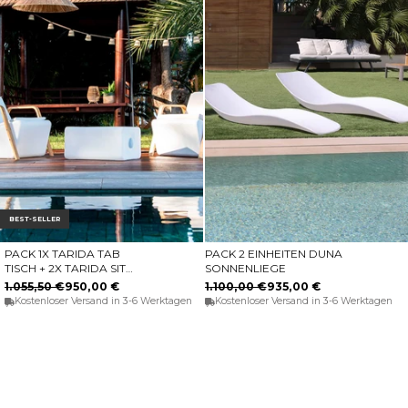
BEST-SELLER
PACK 1X TARIDA TAB
PACK 2 EINHEITEN DUNA
IN DEN WARENKORB
IN DEN WARENKORB
TISCH + 2X TARIDA SIT
SONNENLIEGE
ARMS SITZ (MIT
1.055,50 €
950,00 €
1.100,00 €
935,00 €
ARMLEHNEN)
Kostenloser Versand in 3-6 Werktagen
Kostenloser Versand in 3-6 Werktagen