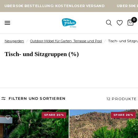
R 50€ BESTELLLUNG: KOSTENLOSER VERSAND
ÜBER 50€ BEST
0
Newgarden
/
Outdoor-Möbel für Garten, Terrasse und Pool
/
Tisch- und Sitzgr
Tisch- und Sitzgruppen (%)
FILTERN UND SORTIEREN
12 PRODUKTE
SPARE 20%
SPARE 26%