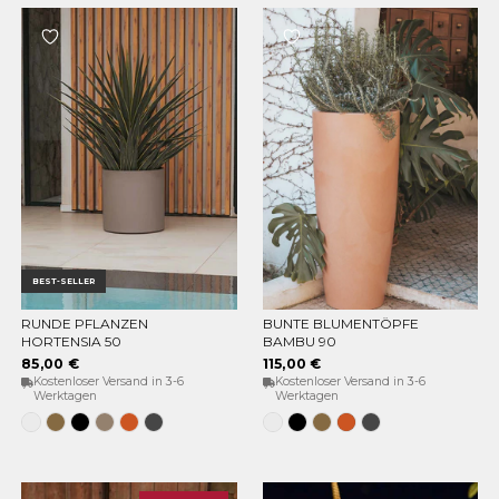
BEST-SELLER
RUNDE PFLANZEN
BUNTE BLUMENTÖPFE
OPTIONEN WÄHLEN
OPTIONEN WÄHLEN
HORTENSIA 50
BAMBU 90
85,00 €
115,00 €
Kostenloser Versand in 3-6
Kostenloser Versand in 3-6
Werktagen
Werktagen
Weiss
Bronze
Schwarz
Taupe
Terracota
Anthrazit
Weiss
Schwarz
Bronze
Terracota
Anthrazit