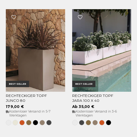
BEST-SELLER
BEST-SELLER
RECHTECKIGER TOPF
RECHTECKIGER TOPF
OPTIONEN WÄHLEN
OPTIONEN WÄHLEN
JUNCO 80
JARA 100 X 40
179,00 €
Ab 35,00 €
Kostenloser Versand in 5-7
Kostenloser Versand in 3-6
Werktagen
Werktagen
Weiss
Opak-
Terrakotta
Bronze
Schwarz
Taupe
Anthrazit
Weiss
Anthrazit
Bronze
Taupe
Terrakotta
Schwarz
Beige