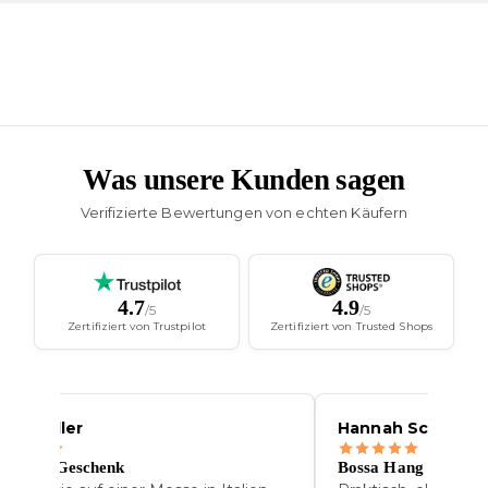
Was unsere Kunden sagen
Verifizierte Bewertungen von echten Käufern
4.7
4.9
/5
/5
Zertifiziert von Trustpilot
Zertifiziert von Trusted Shops
nna Muller
Hannah Schofer
s beste Geschenk
Bossa Hang