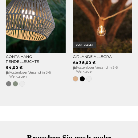
BEST-SELLER
CONTA HANG
GIRLANDE ALLEGRA
OPTIONEN WÄHLEN
OPTIONEN WÄHLEN
PENDELLEUCHTE
Ab 38,00 €
94,00 €
Kostenloser Versand in 3-6
Werktagen
Kostenloser Versand in 3-6
Werktagen
Jute
Schwarz
Weiß
Grau
Weiches
Weiß
Grün
Brauchen Sie noch mehr