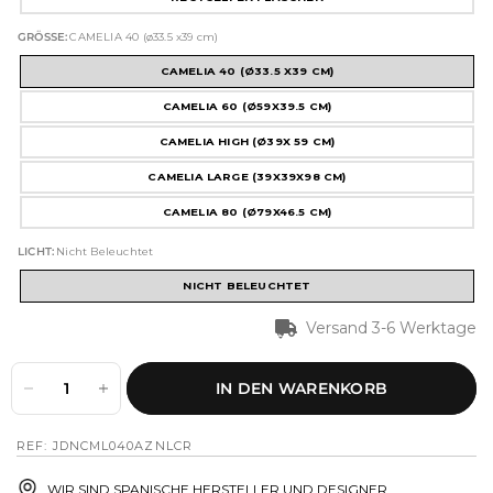
GRÖSSE:
CAMELIA 40 (ø33.5 x39 cm)
CAMELIA 40 (Ø33.5 X39 CM)
CAMELIA 60 (Ø59X39.5 CM)
CAMELIA HIGH (Ø39X 59 CM)
CAMELIA LARGE (39X39X98 CM)
CAMELIA 80 (Ø79X46.5 CM)
LICHT:
Nicht Beleuchtet
NICHT BELEUCHTET
Versand 3-6 Werktage
IN DEN WARENKORB
REF: JDNCML040AZNLCR
WIR SIND SPANISCHE HERSTELLER UND DESIGNER