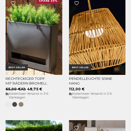
SPARE 25%
BEST-SELLER
BEST-SELLER
RECHTECKIGER TOPF
PENDELLEUCHTE SISINE
OPTIONEN WÄHLEN
IN DEN WARENKORB
MIT RÄDERN BROMELIA
HANG
78
65,00 €
Ab 48,75 €
112,00 €
Kostenloser Versand in 3-6
Kostenloser Versand in 3-6
Werktagen
Werktagen
Weiss
Anthrazit
Taupe