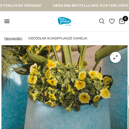
SER VERSAND
ÜBER 50€ BESTELLLUNG: KOSTENLOSER VERSAN
0
Newgarden
/
CIRCOOLAR RUNDPFLANZE CAMELIA