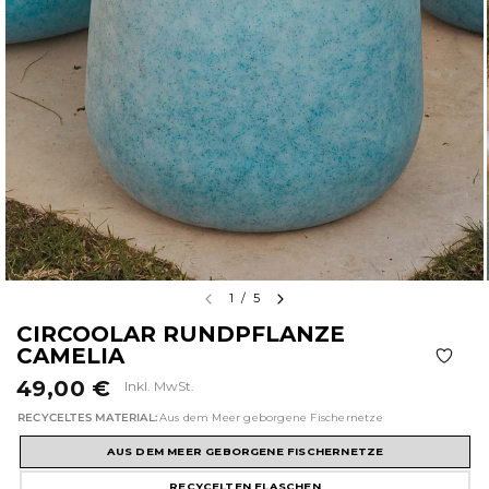
1
/
5
CIRCOOLAR RUNDPFLANZE
CAMELIA
49,00 €
Inkl. MwSt.
RECYCELTES MATERIAL:
Aus dem Meer geborgene Fischernetze
AUS DEM MEER GEBORGENE FISCHERNETZE
RECYCELTEN FLASCHEN