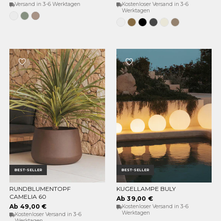
Versand in 3-6 Werktagen
Kostenloser Versand in 3-6
Werktagen
Weiß
Weiches
Taupe
Grün
Grau
Weiss
Bronze
Schwarz
Anthrazit
Opak-
Taupe
beige
BEST-SELLER
BEST-SELLER
RUNDBLUMENTOPF
KUGELLAMPE BULY
OPTIONEN WÄHLEN
OPTIONEN WÄHLEN
CAMELIA 60
Ab 39,00 €
Ab 49,00 €
Kostenloser Versand in 3-6
Werktagen
Kostenloser Versand in 3-6
Werktagen