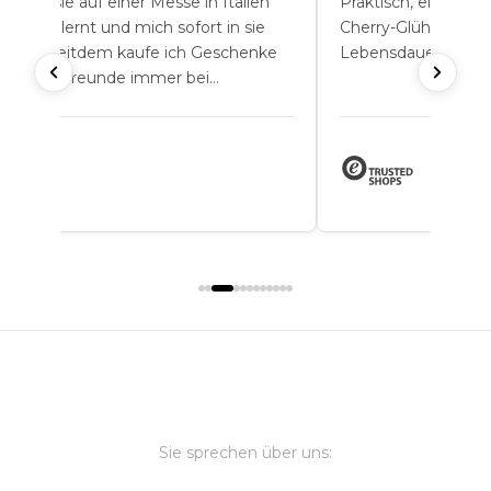
h habe sie auf einer Messe in Italien
Praktisch, elegant 
nnengelernt und mich sofort in sie
Cherry-Glühbirne ha
rliebt. Seitdem kaufe ich Geschenke
Lebensdauer.
r meine Freunde immer bei
ewgarden.
Sie sprechen über uns: