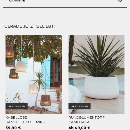
GARANTIE
GERADE JETZT BELIEBT:
BEST-SELLER
BEST-SELLER
KABELLOSE
RUNDBLUMENTOPF
OPTIONEN WÄHLEN
OPTIONEN WÄHLEN
HÄNGELEUCHTE MINI-
CAMELIA 80
CONTA HANG
39,90 €
Ab 49,00 €