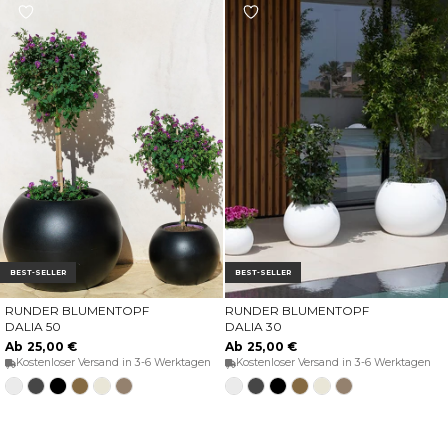
BEST-SELLER
BEST-SELLER
RUNDER BLUMENTOPF
RUNDER BLUMENTOPF
OPTIONEN WÄHLEN
OPTIONEN WÄHLEN
DALIA 50
DALIA 30
Ab 25,00 €
Ab 25,00 €
Kostenloser Versand in 3-6 Werktagen
Kostenloser Versand in 3-6 Werktagen
Weiss
Anthrazit
Schwarz
Bronze
Opak-
Taupe
Weiss
Anthrazit
Schwarz
Bronze
Opak-
Taupe
Beige
Beige