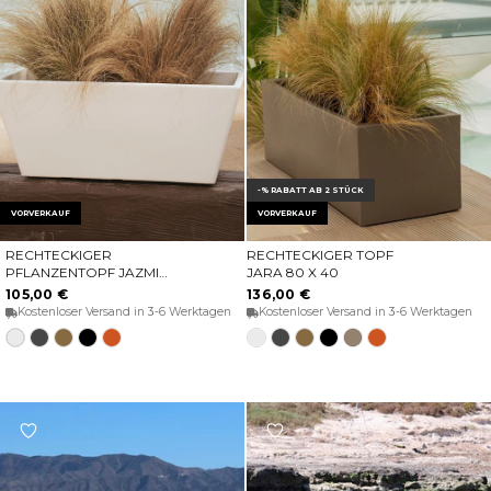
-% RABATT AB 2 STÜCK
VORVERKAUF
VORVERKAUF
RECHTECKIGER
RECHTECKIGER TOPF
OPTIONEN WÄHLEN
OPTIONEN WÄHLEN
PFLANZENTOPF JAZMIN
JARA 80 X 40
80
105,00 €
136,00 €
Kostenloser Versand in 3-6 Werktagen
Kostenloser Versand in 3-6 Werktagen
Weiss
Anthrazit
Bronze
Schwarz
Terracota
Weiss
Anthrazit
Bronze
Schwarz
Taupe
Terrakotta