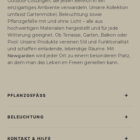
Outdoor-Lösungen, die jeden Bereich in ein
einzigartiges Ambiente verwandeln. Unsere Kollektion
umfasst Gartenmöbel, Beleuchtung sowie
Pflanzgefäße mit und ohne Licht – alle aus
hochwertigen Materialien hergestellt und für jede
Witterung geeignet. Ob Terrasse, Garten, Balkon oder
Pool: Unsere Produkte vereinen Stil und Funktionalität
und schaffen einladende, lebendige Räume. Mit
Newgarden
wird jeder Ort zu einem besonderen Platz,
an dem man das Leben im Freien genießen kann.
PFLANZGEFÄSS
Beleuchtete Blumentöpfe
Blumentöpfe Ohne Licht
BELEUCHTUNG
Große Blumentöpfe
Stehlampen
Runde Blumentöpfe
Tischlampen
KONTAKT & HILFE