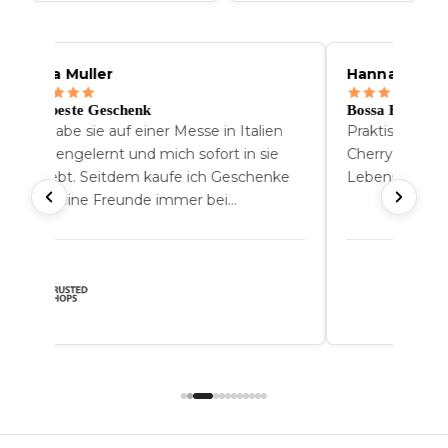
4.7
4.9
/5
/5
Zertifiziert von Trustpilot
Zertifiziert von Trusted Shops
nna Muller
Hannah Schofer
s beste Geschenk
Bossa Hang
h habe sie auf einer Messe in Italien
Praktisch, elegant 
nnengelernt und mich sofort in sie
Cherry-Glühbirne ha
rliebt. Seitdem kaufe ich Geschenke
Lebensdauer.
r meine Freunde immer bei
ewgarden.