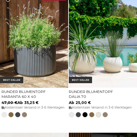
BEST-SELLER
BEST-SELLER
RUNDER BLUMENTOPF
RUNDER BLUMENTOPF
OPTIONEN WÄHLEN
OPTIONEN WÄHLEN
MARANTA 60 X 40
DALIA 70
47,00 €
Ab 35,25 €
Ab 25,00 €
Kostenloser Versand in 3-6 Werktagen
Kostenloser Versand in 3-6 Werktagen
Weiss
Bronze
Anthrazit
Taupe
Weiss
Anthrazit
Schwarz
Bronze
Opak-
Taupe
Beige