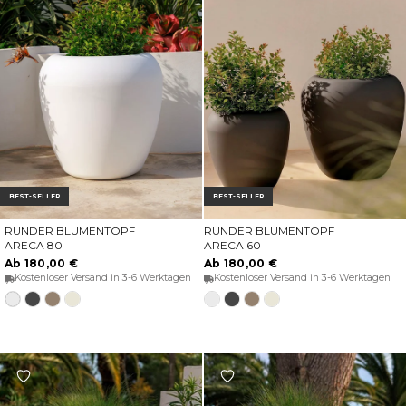
BEST-SELLER
BEST-SELLER
RUNDER BLUMENTOPF
RUNDER BLUMENTOPF
OPTIONEN WÄHLEN
OPTIONEN WÄHLEN
ARECA 80
ARECA 60
Ab 180,00 €
Ab 180,00 €
Kostenloser Versand in 3-6 Werktagen
Kostenloser Versand in 3-6 Werktagen
Weiss
Anthrazit
Taupe
Opak-
Weiss
Anthrazit
Taupe
Opak-
beige
beige