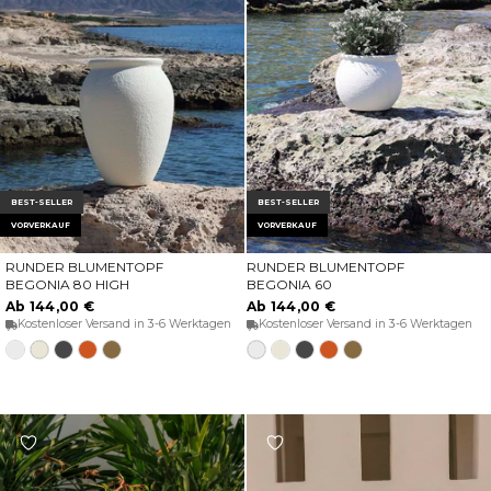
BEST-SELLER
BEST-SELLER
VORVERKAUF
VORVERKAUF
RUNDER BLUMENTOPF
RUNDER BLUMENTOPF
OPTIONEN WÄHLEN
OPTIONEN WÄHLEN
BEGONIA 80 HIGH
BEGONIA 60
Ab 144,00 €
Ab 144,00 €
Kostenloser Versand in 3-6 Werktagen
Kostenloser Versand in 3-6 Werktagen
Weiss
Opak-
Anthrazit
Terracota
Bronze
Weiss
Opak-
Anthrazit
Terracota
Bronze
Beige
Beige