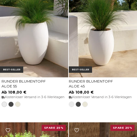
BEST-SELLER
BEST-SELLER
RUNDER BLUMENTOPF
RUNDER BLUMENTOPF
OPTIONEN WÄHLEN
OPTIONEN WÄHLEN
ALOE 55
ALOE 45
Ab 108,00 €
Ab 108,00 €
Kostenloser Versand in 3-6 Werktagen
Kostenloser Versand in 3-6 Werktagen
Weiss
Anthrazit
Opak-
Weiss
Anthrazit
Opak-
beige
beige
SPARE 25%
SPARE 25%