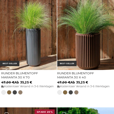
BEST-SELLER
BEST-SELLER
RUNDER BLUMENTOPF
RUNDER BLUMENTOPF
OPTIONEN WÄHLEN
OPTIONEN WÄHLEN
MARANTA 30 X 70
MARANTA 30 X 40
47,00 €
Ab 35,25 €
47,00 €
Ab 35,25 €
Kostenloser Versand in 3-6 Werktagen
Kostenloser Versand in 3-6 Werktagen
Weiss
Bronze
Anthrazit
Taupe
Weiss
Bronze
Anthrazit
Taupe
SPARE 25%