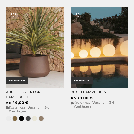
BEST-SELLER
BEST-SELLER
RUNDBLUMENTOPF
KUGELLAMPE BULY
OPTIONEN WÄHLEN
OPTIONEN WÄHLEN
CAMELIA 60
Ab 39,00 €
Ab 49,00 €
Kostenloser Versand in 3-6
Werktagen
Kostenloser Versand in 3-6
Werktagen
Weiss
Bronze
Schwarz
Anthrazit
Opak-
Taupe
Beige