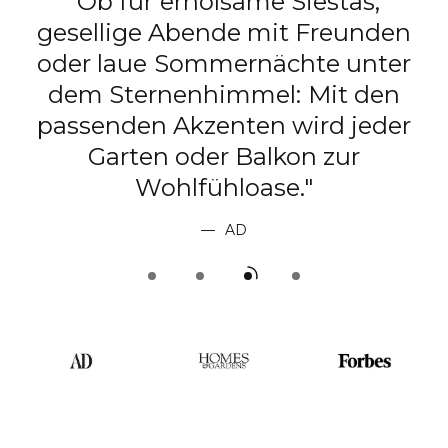
"Ob für erholsame Siestas,
gesellige Abende mit Freunden
e
oder laue Sommernächte unter
dem Sternenhimmel: Mit den
passenden Akzenten wird jeder
t
Garten oder Balkon zur
Wohlfühloase."
AD