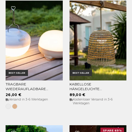
BEST-SELLER
BEST-SELLER
TRAGBARE
KABELLOSE
OPTIONEN WÄHLEN
IN DEN WARENKORB
WIEDERAUFLADBARE
HÄNGELEUCHTE
GLÜHBIRNE CHERRY
POSITANO
26,00 €
89,00 €
Versand in 3-6 Werktagen
Kostenloser Versand in 3-6
Werktagen
Weiss
Beige
SPARE 69%