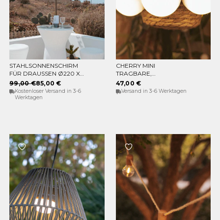
STAHLSONNENSCHIRM
CHERRY MINI
IN DEN WARENKORB
IN DEN WARENKORB
FÜR DRAUSSEN Ø220 X 2
TRAGBARE,
30CM
WIEDERAUFLADBARE
99,00 €
85,00 €
47,00 €
GLÜHBIRNE (PACKUNG
Kostenloser Versand in 3-6
Versand in 3-6 Werktagen
MIT 3 GLÜHBIRNEN)
Werktagen