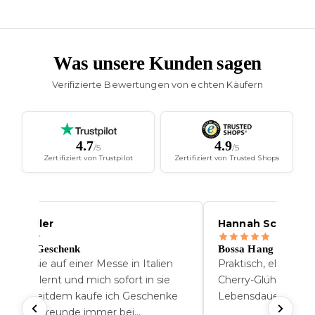
Was unsere Kunden sagen
Verifizierte Bewertungen von echten Käufern
4.7
4.9
/5
/5
Zertifiziert von Trustpilot
Zertifiziert von Trusted Shops
nna Muller
Hannah Schofer
s beste Geschenk
Bossa Hang
h habe sie auf einer Messe in Italien
Praktisch, elegant 
nnengelernt und mich sofort in sie
Cherry-Glühbirne ha
rliebt. Seitdem kaufe ich Geschenke
Lebensdauer.
r meine Freunde immer bei