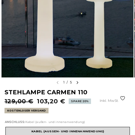
1
/
5
STEHLAMPE CARMEN 110
129,00 €
103,20 €
Inkl. MwSt.
SPARE 20%
KOSTENLOSER VERSAND
ANSCHLUSS:
Kabel (außen- und innenanwendung)
KABEL (AUSSEN- UND INNENANWENDUNG)