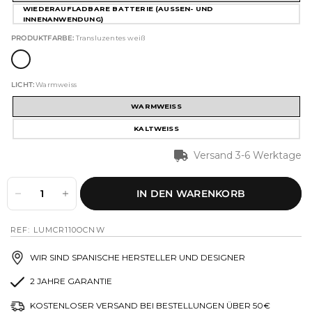
WIEDERAUFLADBARE BATTERIE (AUSSEN- UND I
NNENANWENDUNG)
PRODUKTFARBE:
Transluzentes weiß
LICHT:
Warmweiss
WARMWEISS
KALTWEISS
Versand 3-6 Werktage
IN DEN WARENKORB
REF: LUMCR110OCNW
WIR SIND SPANISCHE HERSTELLER UND DESIGNER
2 JAHRE GARANTIE
KOSTENLOSER VERSAND BEI BESTELLUNGEN ÜBER 50€