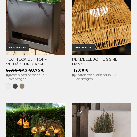
BEST-SELLER
BEST-SELLER
RECHTECKIGER TOPF
PENDELLEUCHTE SISINE
OPTIONEN WÄHLEN
IN DEN WARENKORB
MIT RÄDERN BROMELIA
HANG
78
65,00 €
Ab 48,75 €
112,00 €
Kostenloser Versand in 3-6
Kostenloser Versand in 3-6
Werktagen
Werktagen
Weiss
Anthrazit
Taupe