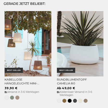
GERADE JETZT BELIEBT:
BEST-SELLER
BEST-SELLER
KABELLOSE
RUNDBLUMENTOPF
OPTIONEN WÄHLEN
OPTIONEN WÄHLEN
HÄNGELEUCHTE MINI-
CAMELIA 80
CONTA HANG
39,90 €
Ab 49,00 €
Versand in 3-6 Werktagen
Kostenloser Versand in 3-6
Werktagen
Weiß
Weiches
Taupe
Grün
Grau
Weiss
Bronze
Schwarz
Anthrazit
Opak-
Taupe
beige