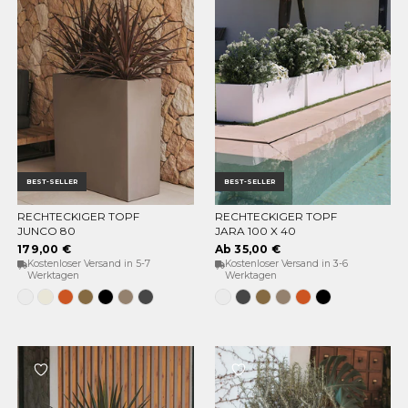
BEST-SELLER
BEST-SELLER
RECHTECKIGER TOPF
RECHTECKIGER TOPF
OPTIONEN WÄHLEN
OPTIONEN WÄHLEN
JUNCO 80
JARA 100 X 40
179,00 €
Ab 35,00 €
Kostenloser Versand in 5-7
Kostenloser Versand in 3-6
Werktagen
Werktagen
Weiss
Opak-
Terrakotta
Bronze
Schwarz
Taupe
Anthrazit
Weiss
Anthrazit
Bronze
Taupe
Terrakotta
Schwarz
Beige