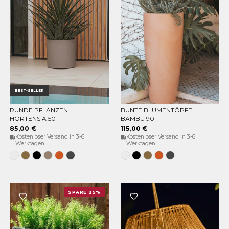
BEST-SELLER
RUNDE PFLANZEN
BUNTE BLUMENTÖPFE
OPTIONEN WÄHLEN
OPTIONEN WÄHLEN
HORTENSIA 50
BAMBU 90
85,00 €
115,00 €
Kostenloser Versand in 3-6
Kostenloser Versand in 3-6
Werktagen
Werktagen
Weiss
Bronze
Schwarz
Taupe
Terracota
Anthrazit
Weiss
Schwarz
Bronze
Terracota
Anthrazit
SPARE 25%