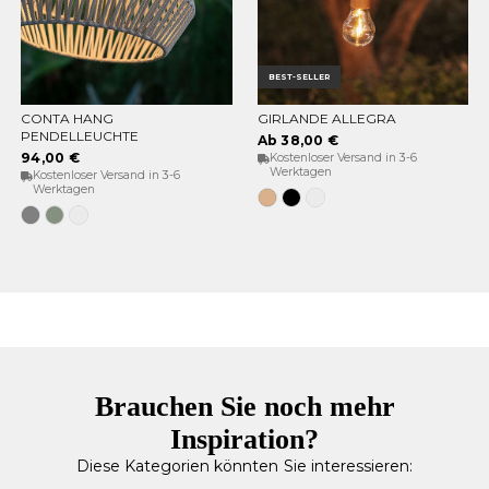
BEST-SELLER
CONTA HANG
GIRLANDE ALLEGRA
OPTIONEN WÄHLEN
OPTIONEN WÄHLEN
PENDELLEUCHTE
Ab 38,00 €
94,00 €
Kostenloser Versand in 3-6
Werktagen
Kostenloser Versand in 3-6
Werktagen
Jute
Schwarz
Weiß
Grau
Weiches
Weiß
Grün
Brauchen Sie noch mehr
Inspiration?
Diese Kategorien könnten Sie interessieren: