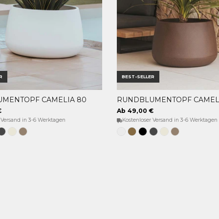
R
BEST-SELLER
MENTOPF CAMELIA 80
RUNDBLUMENTOPF CAMELI
OPTIONEN WÄHLEN
OPTIONEN WÄHLEN
€
Ab 49,00 €
 Versand in 3-6 Werktagen
Kostenloser Versand in 3-6 Werktagen
e
hwarz
Anthrazit
Opak-
Taupe
Weiss
Bronze
Schwarz
Anthrazit
Opak-
Taupe
beige
Beige