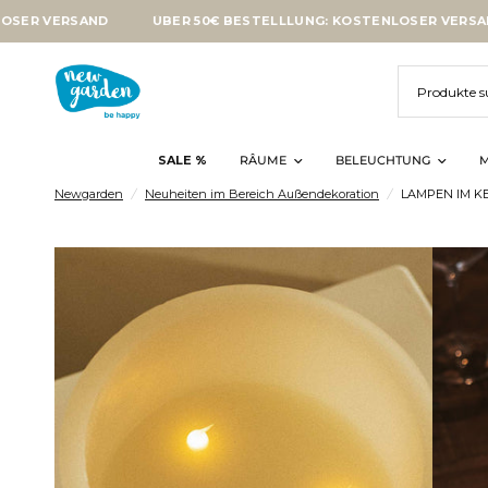
RSAND
ÜBER 50€ BESTELLLUNG: KOSTENLOSER VERSAND
Ü
SALE %
RÂUME
BELEUCHTUNG
M
Newgarden
/
Neuheiten im Bereich Außendekoration
/
LAMPEN IM K