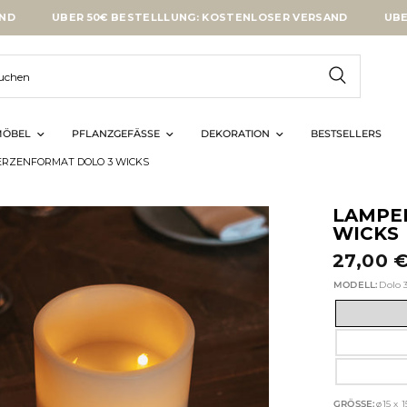
BER 50€ BESTELLLUNG: KOSTENLOSER VERSAND
ÜBER 50€ BE
ÖBEL
PFLANZGEFÄSSE
DEKORATION
BESTSELLERS
ERZENFORMAT DOLO 3 WICKS
LAMPE
WICKS
27,00 
MODELL:
Dolo 
GRÖSSE:
ø15 x 