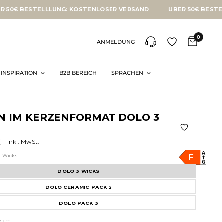
STELLLUNG: KOSTENLOSER VERSAND
ÜBER 50€ BESTELLLUNG: 
0
ANMELDUNG
INSPIRATION
B2B BEREICH
SPRACHEN
N IM KERZENFORMAT DOLO 3
€
Inkl. MwSt.
F
3 Wicks
DOLO 3 WICKS
DOLO CERAMIC PACK 2
DOLO PACK 3
15 cm