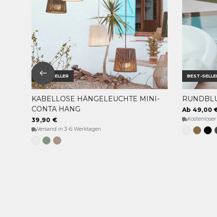
BEST-SELLER
BEST-SELLE
KABELLOSE HÄNGELEUCHTE MINI-
RUNDBLU
OPTIONEN WÄHLEN
CONTA HANG
Ab 49,00 
Kostenloser
39,90 €
Versand in 3-6 Werktagen
Weiss
Bronz
Sc
Weiß
Weiches
Taupe
Grün
Grau