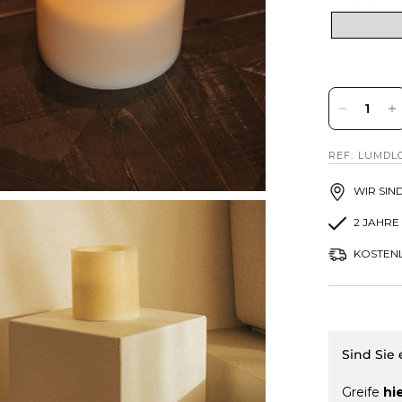
REF: LUMDL
WIR SIN
2 JAHRE
KOSTENL
Sind Sie
Greife
hi