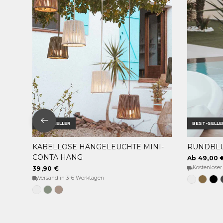
BEST-SELLER
BEST-SELLE
KABELLOSE HÄNGELEUCHTE MINI-
RUNDBLU
OPTIONEN WÄHLEN
CONTA HANG
Ab 49,00 
Kostenloser
39,90 €
Versand in 3-6 Werktagen
Weiss
Bronz
Sc
Weiß
Weiches
Taupe
Grün
Grau