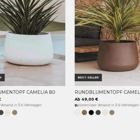
R
BEST-SELLER
MENTOPF CAMELIA 80
RUNDBLUMENTOPF CAMELI
OPTIONEN WÄHLEN
OPTIONEN WÄHLEN
€
Ab 49,00 €
 Versand in 3-6 Werktagen
Kostenloser Versand in 3-6 Werktagen
e
hwarz
Anthrazit
Opak-
Taupe
Weiss
Bronze
Schwarz
Anthrazit
Opak-
Taupe
beige
Beige