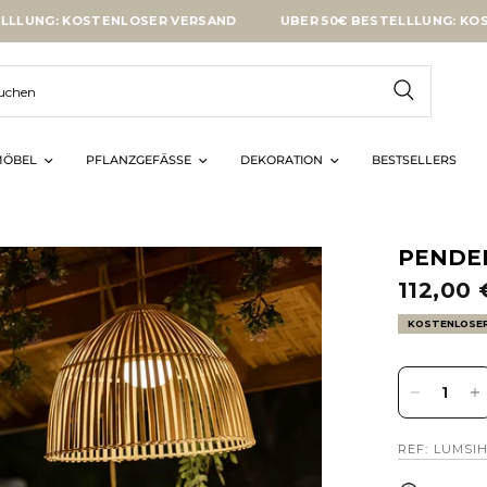
: KOSTENLOSER VERSAND
ÜBER 50€ BESTELLLUNG: KOSTENLO
ÖBEL
PFLANZGEFÄSSE
DEKORATION
BESTSELLERS
PENDE
112,00 
KOSTENLOSE
REF: LUMSI