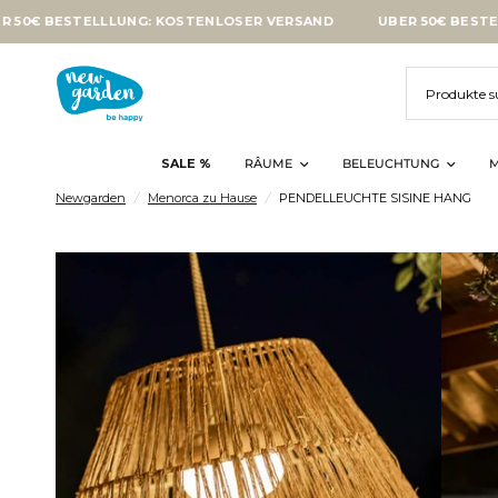
BESTELLLUNG: KOSTENLOSER VERSAND
ÜBER 50€ BESTELLLUNG
SALE %
RÂUME
BELEUCHTUNG
M
Newgarden
/
Menorca zu Hause
/
PENDELLEUCHTE SISINE HANG