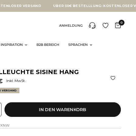
SER VERSAND
ÜBER 50€ BESTELLLUNG: KOSTENLOSER VERSAN
0
ANMELDUNG
INSPIRATION
B2B BEREICH
SPRACHEN
LLEUCHTE SISINE HANG
€
Inkl. MwSt.
R VERSAND
IN DEN WARENKORB
HXNW