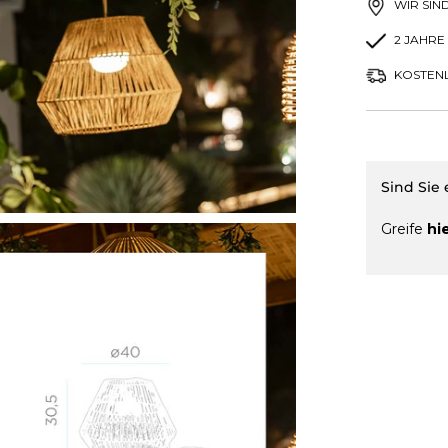
WIR SIN
2 JAHRE
KOSTENL
Sind Sie
Greife
hi