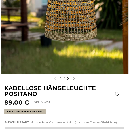
1
/
9
KABELLOSE HÄNGELEUCHTE
POSITANO
89,00 €
Inkl. MwSt.
KOSTENLOSER VERSAND
ANSCHLUSSART:
Mit wiederaufladbarem Akku (inklusive Cherry-Glühbirne)