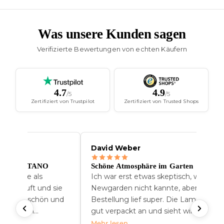
Was unsere Kunden sagen
Verifizierte Bewertungen von echten Käufern
4.7
4.9
/5
/5
Zertifiziert von Trustpilot
Zertifiziert von Trusted Shops
David Weber
chte POSITANO
Schöne Atmosphäre im Garten
no-Lampe als
Ich war erst etwas skeptisch, weil ich
k gekauft und sie
Newgarden nicht kannte, aber die
. Sie ist schön und
Bestellung lief super. Die Lampe kam
 modernen
gut verpackt an und sieht wirklich
rall hinpasst.
hochwertig aus. Wir haben sie jetzt se
Mehr lesen