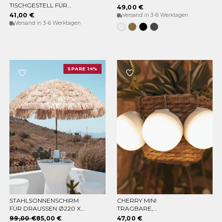
IN DEN WARENKORB
OPTIONEN WÄHLEN
TISCHGESTELL FÜR
49,00 €
GIRLANDEN GARLAND
41,00 €
Versand in 3-6 Werktagen
LIFT
Versand in 3-6 Werktagen
Weiss
Bronze
Schwarz
Anthrazit
SPARE 14%
STAHLSONNENSCHIRM
CHERRY MINI
IN DEN WARENKORB
IN DEN WARENKORB
FÜR DRAUSSEN Ø220 X 2
TRAGBARE,
30CM
WIEDERAUFLADBARE
99,00 €
85,00 €
47,00 €