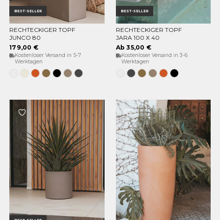
BEST-SELLER
BEST-SELLER
RECHTECKIGER TOPF
RECHTECKIGER TOPF
OPTIONEN WÄHLEN
OPTIONEN WÄHLEN
JUNCO 80
JARA 100 X 40
179,00 €
Ab 35,00 €
Kostenloser Versand in 5-7
Kostenloser Versand in 3-6
Werktagen
Werktagen
Weiss
Opak-
Terrakotta
Bronze
Schwarz
Taupe
Anthrazit
Weiss
Anthrazit
Bronze
Taupe
Terrakotta
Schwarz
Beige