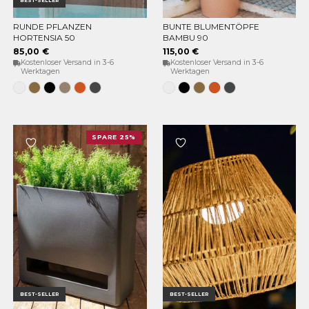
BEST-SELLER
RUNDE PFLANZEN
BUNTE BLUMENTÖPFE
OPTIONEN WÄHLEN
OPTIONEN WÄHLEN
HORTENSIA 50
BAMBU 90
85,00 €
115,00 €
Kostenloser Versand in 3-6
Kostenloser Versand in 3-6
Werktagen
Werktagen
Weiss
Bronze
Schwarz
Taupe
Terracota
Anthrazit
Weiss
Schwarz
Bronze
Terracota
Anthrazit
SPARE 25%
BEST-SELLER
BEST-SELLER