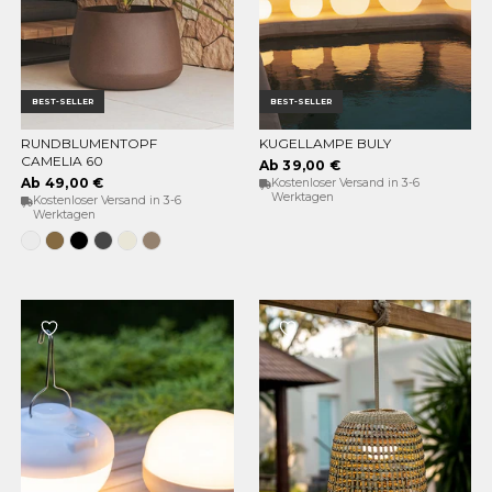
BEST-SELLER
BEST-SELLER
RUNDBLUMENTOPF
KUGELLAMPE BULY
OPTIONEN WÄHLEN
OPTIONEN WÄHLEN
CAMELIA 60
Ab 39,00 €
Ab 49,00 €
Kostenloser Versand in 3-6
Werktagen
Kostenloser Versand in 3-6
Werktagen
Weiss
Bronze
Schwarz
Anthrazit
Opak-
Taupe
Beige