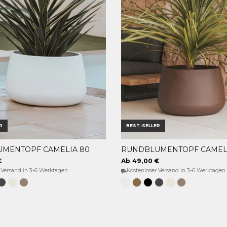
R
BEST-SELLER
MENTOPF CAMELIA 80
RUNDBLUMENTOPF CAMELI
OPTIONEN WÄHLEN
OPTIONEN WÄHLEN
€
Ab 49,00 €
 Versand in 3-6 Werktagen
Kostenloser Versand in 3-6 Werktagen
e
hwarz
Anthrazit
Opak-
Taupe
Weiss
Bronze
Schwarz
Anthrazit
Opak-
Taupe
beige
Beige