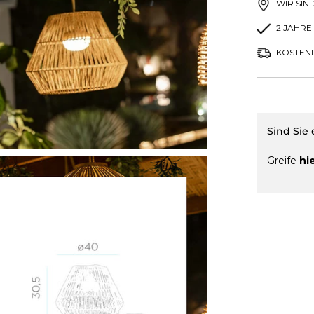
WIR SIN
2 JAHRE
KOSTENL
Sind Sie
Greife
hi