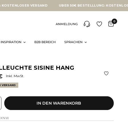
NLOSER VERSAND
ÜBER 50€ BESTELLLUNG: KOSTENLOSER VER
0
ANMELDUNG
INSPIRATION
B2B BEREICH
SPRACHEN
LLEUCHTE SISINE HANG
€
Inkl. MwSt.
R VERSAND
IN DEN WARENKORB
HXNW