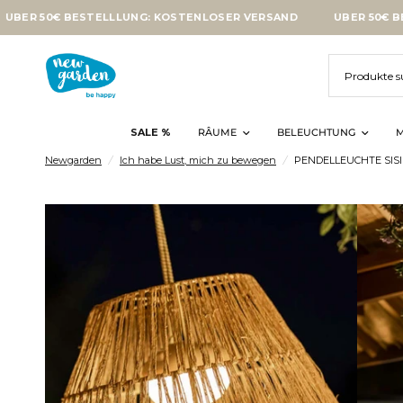
0€ BESTELLLUNG: KOSTENLOSER VERSAND
ÜBER 50€ BESTELLL
SALE %
RÂUME
BELEUCHTUNG
M
Newgarden
/
Ich habe Lust, mich zu bewegen
/
PENDELLEUCHTE SIS