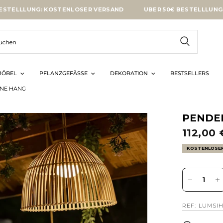
UNG: KOSTENLOSER VERSAND
ÜBER 50€ BESTELLLUNG: KOSTE
ÖBEL
PFLANZGEFÄSSE
DEKORATION
BESTSELLERS
INE HANG
PENDE
112,00 
KOSTENLOSE
REF: LUMSI