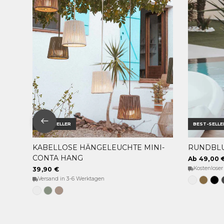
BEST-SELLER
BEST-SELLE
KABELLOSE HÄNGELEUCHTE MINI-
RUNDBLU
OPTIONEN WÄHLEN
CONTA HANG
Ab 49,00 
Kostenloser
39,90 €
Versand in 3-6 Werktagen
Weiss
Bronz
Sc
Weiß
Weiches
Taupe
Grün
Grau