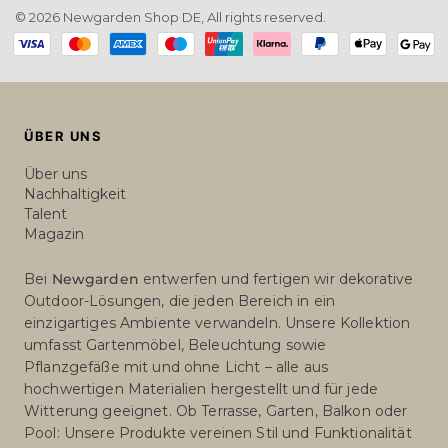
methods
ÜBER UNS
Über uns
Nachhaltigkeit
Talent
Magazin
Bei
Newgarden
entwerfen und fertigen wir dekorative
Outdoor-Lösungen, die jeden Bereich in ein
einzigartiges Ambiente verwandeln. Unsere Kollektion
umfasst Gartenmöbel, Beleuchtung sowie
Pflanzgefäße mit und ohne Licht – alle aus
hochwertigen Materialien hergestellt und für jede
Witterung geeignet. Ob Terrasse, Garten, Balkon oder
Pool: Unsere Produkte vereinen Stil und Funktionalität
und schaffen einladende, lebendige Räume. Mit
Newgarden
wird jeder Ort zu einem besonderen Platz,
an dem man das Leben im Freien genießen kann.