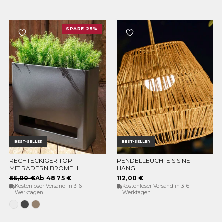
SPARE 25%
BEST-SELLER
BEST-SELLER
RECHTECKIGER TOPF
PENDELLEUCHTE SISINE
OPTIONEN WÄHLEN
IN DEN WARENKORB
MIT RÄDERN BROMELIA
HANG
78
65,00 €
Ab 48,75 €
112,00 €
Kostenloser Versand in 3-6
Kostenloser Versand in 3-6
Werktagen
Werktagen
Weiss
Anthrazit
Taupe