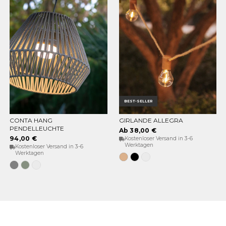
BEST-SELLER
CONTA HANG
GIRLANDE ALLEGRA
OPTIONEN WÄHLEN
OPTIONEN WÄHLEN
PENDELLEUCHTE
Ab 38,00 €
94,00 €
Kostenloser Versand in 3-6
Werktagen
Kostenloser Versand in 3-6
Werktagen
Jute
Schwarz
Weiß
Grau
Weiches
Weiß
Grün