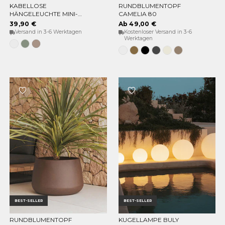
KABELLOSE
RUNDBLUMENTOPF
OPTIONEN WÄHLEN
OPTIONEN WÄHLEN
HÄNGELEUCHTE MINI-
CAMELIA 80
CONTA HANG
39,90 €
Ab 49,00 €
Versand in 3-6 Werktagen
Kostenloser Versand in 3-6
Werktagen
Weiß
Weiches
Taupe
Grün
Grau
Weiss
Bronze
Schwarz
Anthrazit
Opak-
Taupe
beige
BEST-SELLER
BEST-SELLER
RUNDBLUMENTOPF
KUGELLAMPE BULY
OPTIONEN WÄHLEN
OPTIONEN WÄHLEN