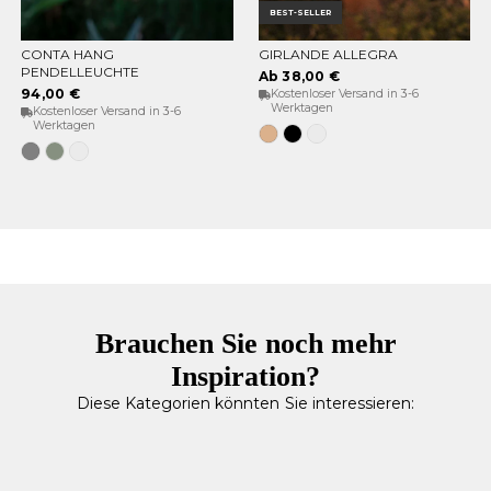
BEST-SELLER
CONTA HANG
GIRLANDE ALLEGRA
OPTIONEN WÄHLEN
OPTIONEN WÄHLEN
PENDELLEUCHTE
Ab 38,00 €
94,00 €
Kostenloser Versand in 3-6
Werktagen
Kostenloser Versand in 3-6
Werktagen
Jute
Schwarz
Weiß
Grau
Weiches
Weiß
Grün
Brauchen Sie noch mehr
Inspiration?
Diese Kategorien könnten Sie interessieren: