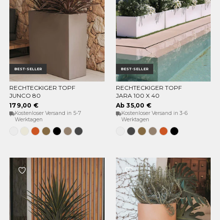
BEST-SELLER
BEST-SELLER
RECHTECKIGER TOPF
RECHTECKIGER TOPF
OPTIONEN WÄHLEN
OPTIONEN WÄHLEN
JUNCO 80
JARA 100 X 40
179,00 €
Ab 35,00 €
Kostenloser Versand in 5-7
Kostenloser Versand in 3-6
Werktagen
Werktagen
Weiss
Opak-
Terrakotta
Bronze
Schwarz
Taupe
Anthrazit
Weiss
Anthrazit
Bronze
Taupe
Terrakotta
Schwarz
Beige