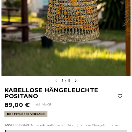
1
/
9
KABELLOSE HÄNGELEUCHTE
POSITANO
89,00 €
Inkl. MwSt.
KOSTENLOSER VERSAND
ANSCHLUSSART:
Mit wiederaufladbarem Akku (inklusive Cherry-Glühbirne)