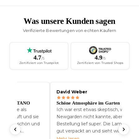
Isabella Koch
rten
Sehr gute Erfahrung
ch, weil ich
Sehr gute Erfahrung! Die Lieferung kam
 aber die
pünktlich, und das Produkt sieht in
ie Lampe kam
meinem Garten großartig aus. Ich bin
 wirklich
sehr zufrieden mit dem Kauf.
 sie jetzt seit