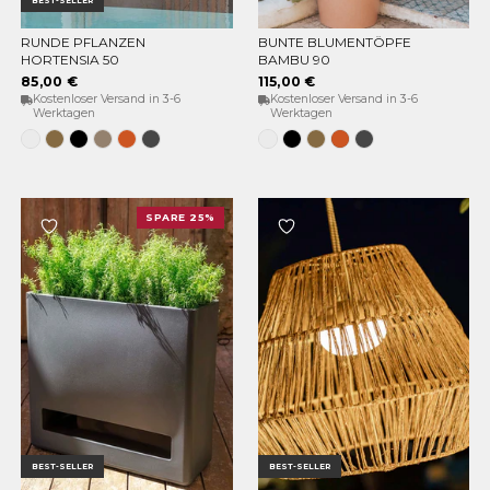
BEST-SELLER
RUNDE PFLANZEN
BUNTE BLUMENTÖPFE
OPTIONEN WÄHLEN
OPTIONEN WÄHLEN
HORTENSIA 50
BAMBU 90
85,00 €
115,00 €
Kostenloser Versand in 3-6
Kostenloser Versand in 3-6
Werktagen
Werktagen
Weiss
Bronze
Schwarz
Taupe
Terracota
Anthrazit
Weiss
Schwarz
Bronze
Terracota
Anthrazit
SPARE 25%
BEST-SELLER
BEST-SELLER