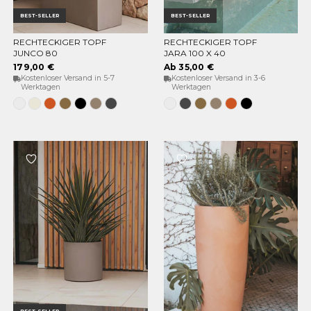
BEST-SELLER
BEST-SELLER
RECHTECKIGER TOPF
RECHTECKIGER TOPF
OPTIONEN WÄHLEN
OPTIONEN WÄHLEN
JUNCO 80
JARA 100 X 40
179,00 €
Ab 35,00 €
Kostenloser Versand in 5-7
Kostenloser Versand in 3-6
Werktagen
Werktagen
Weiss
Opak-
Terrakotta
Bronze
Schwarz
Taupe
Anthrazit
Weiss
Anthrazit
Bronze
Taupe
Terrakotta
Schwarz
Beige