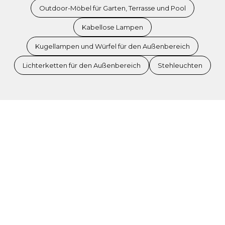
Outdoor-Möbel für Garten, Terrasse und Pool
Kabellose Lampen
Kugellampen und Würfel für den Außenbereich
Lichterketten für den Außenbereich
Stehleuchten
Was unsere Kunden sagen
Verifizierte Bewertungen von echten Käufern
4.7
4.9
/5
/5
Zertifiziert von Trustpilot
Zertifiziert von Trusted Shops