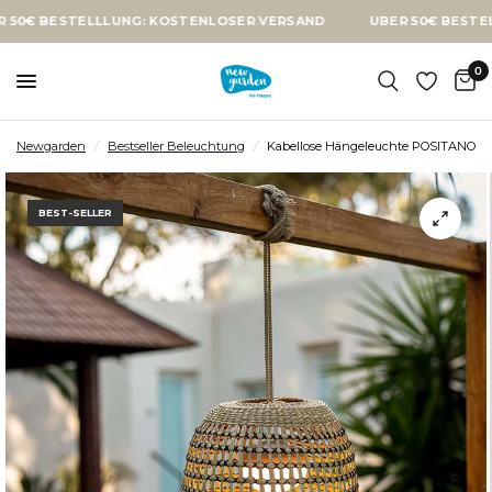
STELLLUNG: KOSTENLOSER VERSAND
ÜBER 50€ BESTELLLUNG:
0
Newgarden
/
Bestseller Beleuchtung
/
Kabellose Hängeleuchte POSITANO
BEST-SELLER