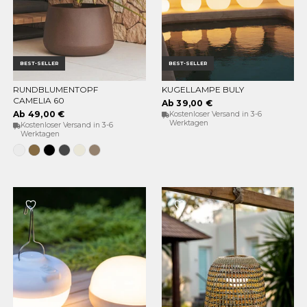
BEST-SELLER
BEST-SELLER
RUNDBLUMENTOPF
KUGELLAMPE BULY
OPTIONEN WÄHLEN
OPTIONEN WÄHLEN
CAMELIA 60
Ab 39,00 €
Ab 49,00 €
Kostenloser Versand in 3-6
Werktagen
Kostenloser Versand in 3-6
Werktagen
Weiss
Bronze
Schwarz
Anthrazit
Opak-
Taupe
Beige