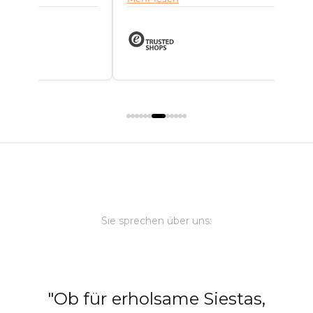
Sie sprechen über uns:
,
"Ob sanftes Hintergrundlicht fü
den
entspannte Abende, gezielte Sp
ter
zur Inszenierung einzelner
en
Elemente oder dekorative
der
Highlights – es gibt viele
Möglichkeiten, die Outdoor-
Bereiche stilvoll zu beleuchten
Dabei kommt es auf die richtig