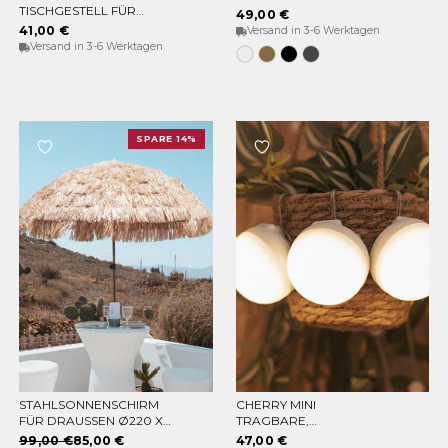
IN DEN WARENKORB
OPTIONEN WÄHLEN
TISCHGESTELL FÜR
49,00 €
GIRLANDEN GARLAND
41,00 €
Versand in 3-6 Werktagen
LIFT
Versand in 3-6 Werktagen
Weiss
Bronze
Schwarz
Anthrazit
SPARE 14%
STAHLSONNENSCHIRM
CHERRY MINI
IN DEN WARENKORB
IN DEN WARENKORB
FÜR DRAUSSEN Ø220 X 2
TRAGBARE,
30CM
WIEDERAUFLADBARE
99,00 €
85,00 €
47,00 €