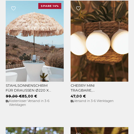
SPARE 14%
STAHLSONNENSCHIRM
CHERRY MINI
IN DEN WARENKORB
IN DEN WARENKORB
FÜR DRAUSSEN Ø220 X 2
TRAGBARE,
30CM
WIEDERAUFLADBARE
99,00 €
85,00 €
47,00 €
GLÜHBIRNE (PACKUNG
Kostenloser Versand in 3-6
Versand in 3-6 Werktagen
MIT 3 GLÜHBIRNEN)
Werktagen