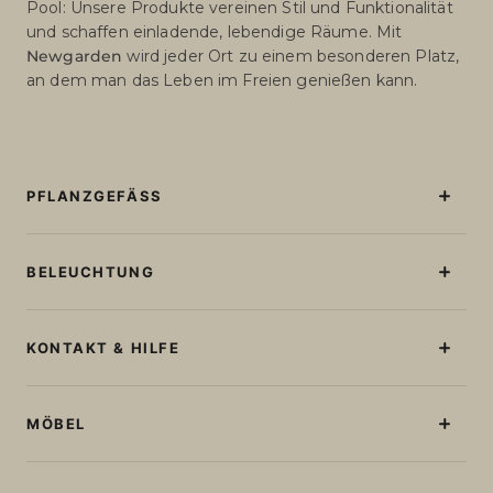
Pool: Unsere Produkte vereinen Stil und Funktionalität
und schaffen einladende, lebendige Räume. Mit
Newgarden
wird jeder Ort zu einem besonderen Platz,
an dem man das Leben im Freien genießen kann.
PFLANZGEFÄSS
Beleuchtete Blumentöpfe
Blumentöpfe Ohne Licht
BELEUCHTUNG
Große Blumentöpfe
Stehlampen
Runde Blumentöpfe
Tischlampen
KONTAKT & HILFE
Quadratische Blumentöpfe
Lichterketten
Blumenkästen
Kontakt und Hilfe
Wiederaufladbare Glühbirnen
Bestellstatus abfragen
MÖBEL
Lampe in Kugelform
Kabellose Deckenlampen
Sonnen- Und Gartenliegen
Solarleuchten