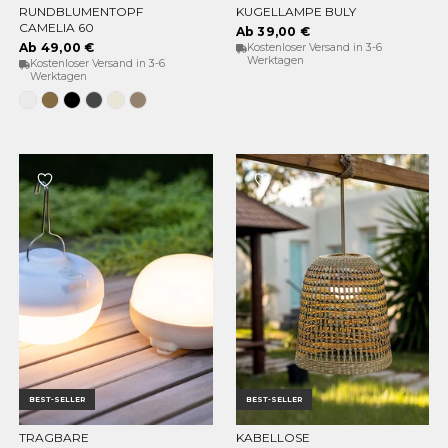
RUNDBLUMENTOPF
KUGELLAMPE BULY
OPTIONEN WÄHLEN
OPTIONEN WÄHLEN
CAMELIA 60
Ab 39,00 €
Ab 49,00 €
Kostenloser Versand in 3-6
Werktagen
Kostenloser Versand in 3-6
Werktagen
Weiss
Bronze
Schwarz
Anthrazit
Opak-
Taupe
Beige
BEST-SELLER
BEST-SELLER
TRAGBARE
KABELLOSE
OPTIONEN WÄHLEN
IN DEN WARENKORB