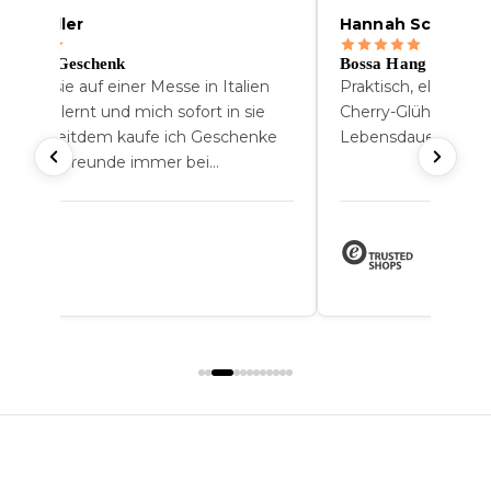
nna Muller
Hannah Schofer
s beste Geschenk
Bossa Hang
h habe sie auf einer Messe in Italien
Praktisch, elegant 
nnengelernt und mich sofort in sie
Cherry-Glühbirne ha
rliebt. Seitdem kaufe ich Geschenke
Lebensdauer.
r meine Freunde immer bei
ewgarden.