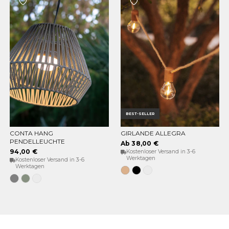
BEST-SELLER
CONTA HANG
GIRLANDE ALLEGRA
OPTIONEN WÄHLEN
OPTIONEN WÄHLEN
PENDELLEUCHTE
Ab 38,00 €
94,00 €
Kostenloser Versand in 3-6
Werktagen
Kostenloser Versand in 3-6
Werktagen
Jute
Schwarz
Weiß
Grau
Weiches
Weiß
Grün