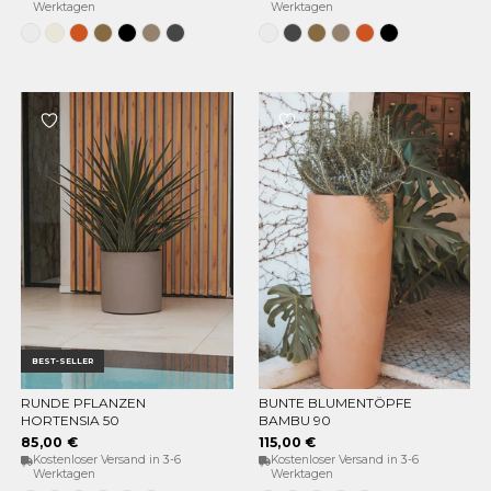
Werktagen
Werktagen
Weiss
Opak-
Terrakotta
Bronze
Schwarz
Taupe
Anthrazit
Weiss
Anthrazit
Bronze
Taupe
Terrakotta
Schwarz
Beige
BEST-SELLER
RUNDE PFLANZEN
BUNTE BLUMENTÖPFE
OPTIONEN WÄHLEN
OPTIONEN WÄHLEN
HORTENSIA 50
BAMBU 90
85,00 €
115,00 €
Kostenloser Versand in 3-6
Kostenloser Versand in 3-6
Werktagen
Werktagen