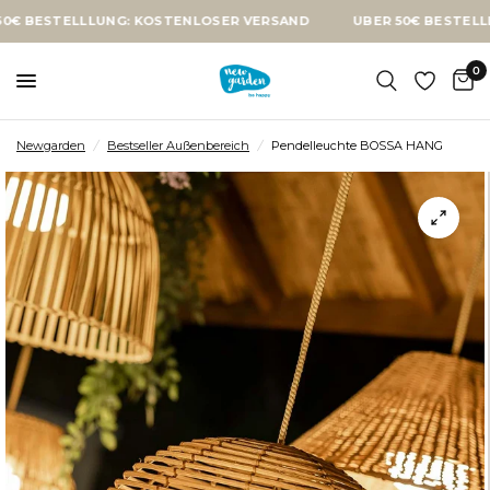
TELLLUNG: KOSTENLOSER VERSAND
ÜBER 50€ BESTELLLUNG: 
0
Newgarden
/
Bestseller Außenbereich
/
Pendelleuchte BOSSA HANG