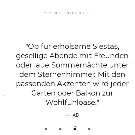
Sie sprechen über uns:
"Ob für erholsame Siestas,
gesellige Abende mit Freunden
e
oder laue Sommernächte unter
dem Sternenhimmel: Mit den
passenden Akzenten wird jeder
t
Garten oder Balkon zur
Wohlfühloase."
AD