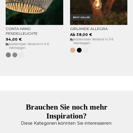
BEST-SELLER
CONTA HANG
GIRLANDE ALLEGRA
OPTIONEN WÄHLEN
OPTIONEN WÄHLEN
PENDELLEUCHTE
Ab 38,00 €
94,00 €
Kostenloser Versand in 3-6
Werktagen
Kostenloser Versand in 3-6
Werktagen
Jute
Schwarz
Weiß
Grau
Weiches
Weiß
Grün
Brauchen Sie noch mehr
Inspiration?
Diese Kategorien könnten Sie interessieren: