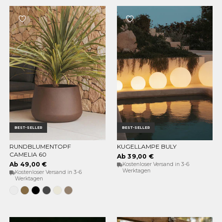
BEST-SELLER
BEST-SELLER
RUNDBLUMENTOPF
KUGELLAMPE BULY
OPTIONEN WÄHLEN
OPTIONEN WÄHLEN
CAMELIA 60
Ab 39,00 €
Ab 49,00 €
Kostenloser Versand in 3-6
Werktagen
Kostenloser Versand in 3-6
Werktagen
Weiss
Bronze
Schwarz
Anthrazit
Opak-
Taupe
Beige