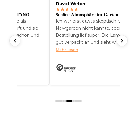
David Weber
chte POSITANO
Schöne Atmosphäre im Garten
no-Lampe als
Ich war erst etwas skeptisch, weil ich
k gekauft und sie
Newgarden nicht kannte, aber die
. Sie ist schön und
Bestellung lief super. Die Lampe kam
 modernen
gut verpackt an und sieht wirklich
rall hinpasst.
hochwertig aus. Wir haben sie jetzt se
Mehr lesen
ein paar Wochen...