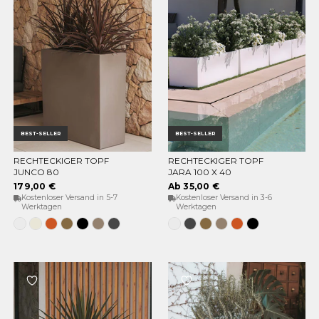
BEST-SELLER
BEST-SELLER
RECHTECKIGER TOPF
RECHTECKIGER TOPF
OPTIONEN WÄHLEN
OPTIONEN WÄHLEN
JUNCO 80
JARA 100 X 40
179,00 €
Ab 35,00 €
Kostenloser Versand in 5-7
Kostenloser Versand in 3-6
Werktagen
Werktagen
Weiss
Opak-
Terrakotta
Bronze
Schwarz
Taupe
Anthrazit
Weiss
Anthrazit
Bronze
Taupe
Terrakotta
Schwarz
Beige