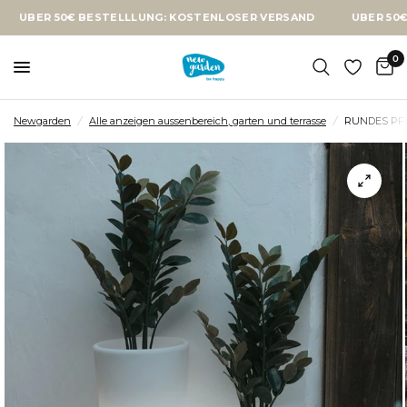
0€ BESTELLLUNG: KOSTENLOSER VERSAND
ÜBER 50€ BESTELL
0
Newgarden
/
Alle anzeigen aussenbereich, garten und terrasse
/
RUNDES PFL