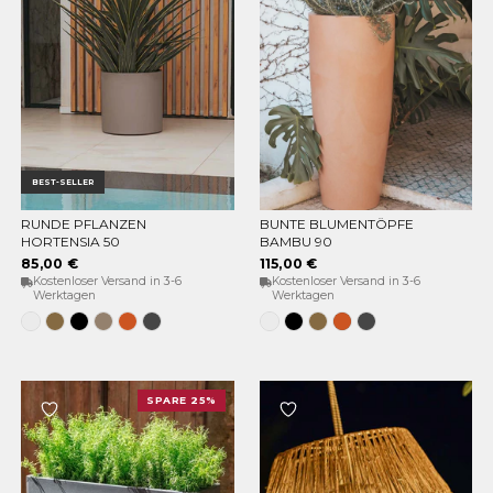
BEST-SELLER
RUNDE PFLANZEN
BUNTE BLUMENTÖPFE
OPTIONEN WÄHLEN
OPTIONEN WÄHLEN
HORTENSIA 50
BAMBU 90
85,00 €
115,00 €
Kostenloser Versand in 3-6
Kostenloser Versand in 3-6
Werktagen
Werktagen
Weiss
Bronze
Schwarz
Taupe
Terracota
Anthrazit
Weiss
Schwarz
Bronze
Terracota
Anthrazit
SPARE 25%