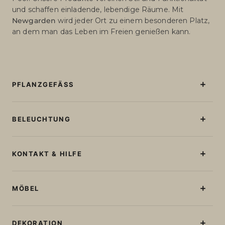
und schaffen einladende, lebendige Räume. Mit
Newgarden
wird jeder Ort zu einem besonderen Platz,
an dem man das Leben im Freien genießen kann.
PFLANZGEFÄSS
Beleuchtete Blumentöpfe
Blumentöpfe Ohne Licht
BELEUCHTUNG
Große Blumentöpfe
Stehlampen
Runde Blumentöpfe
Tischlampen
KONTAKT & HILFE
Quadratische Blumentöpfe
Lichterketten
Blumenkästen
Kontakt und Hilfe
Wiederaufladbare Glühbirnen
Bestellstatus abfragen
MÖBEL
Lampe in Kugelform
Kabellose Deckenlampen
Sonnen- Und Gartenliegen
Solarleuchten
Sitzgelegenheiten
DEKORATION