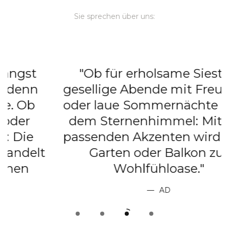
Sie sprechen über uns:
"Ob für erholsame Siestas,
gesellige Abende mit Freunden
e
oder laue Sommernächte unter
dem Sternenhimmel: Mit den
passenden Akzenten wird jeder
t
Garten oder Balkon zur
Wohlfühloase."
AD