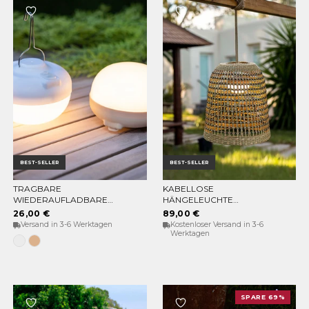
BEST-SELLER
BEST-SELLER
TRAGBARE
KABELLOSE
OPTIONEN WÄHLEN
IN DEN WARENKORB
WIEDERAUFLADBARE
HÄNGELEUCHTE
GLÜHBIRNE CHERRY
POSITANO
26,00 €
89,00 €
Versand in 3-6 Werktagen
Kostenloser Versand in 3-6
Werktagen
Weiss
Beige
SPARE 69%