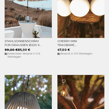
STAHLSONNENSCHIRM
CHERRY MINI
IN DEN WARENKORB
IN DEN WARENKORB
FÜR DRAUSSEN Ø220 X 2
TRAGBARE,
30CM
WIEDERAUFLADBARE
99,00 €
85,00 €
47,00 €
GLÜHBIRNE (PACKUNG
Kostenloser Versand in 3-6
Versand in 3-6 Werktagen
MIT 3 GLÜHBIRNEN)
Werktagen