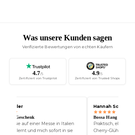
Was unsere Kunden sagen
Verifizierte Bewertungen von echten Käufern
4.7
4.9
/5
/5
Zertifiziert von Trustpilot
Zertifiziert von Trusted Shops
nna Muller
Hannah Schofer
s beste Geschenk
Bossa Hang
h habe sie auf einer Messe in Italien
Praktisch, elegant 
nnengelernt und mich sofort in sie
Cherry-Glühbirne ha