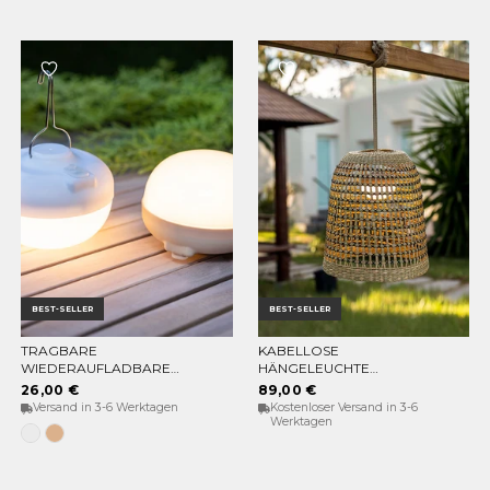
BEST-SELLER
BEST-SELLER
TRAGBARE
KABELLOSE
OPTIONEN WÄHLEN
IN DEN WARENKORB
WIEDERAUFLADBARE
HÄNGELEUCHTE
GLÜHBIRNE CHERRY
POSITANO
26,00 €
89,00 €
Versand in 3-6 Werktagen
Kostenloser Versand in 3-6
Werktagen
Weiss
Beige