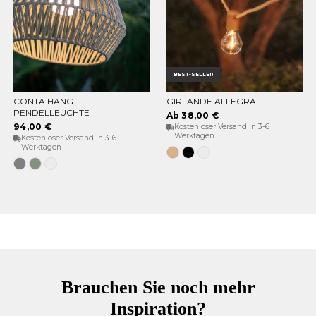
BEST-SELLER
CONTA HANG
GIRLANDE ALLEGRA
OPTIONEN WÄHLEN
OPTIONEN WÄHLEN
PENDELLEUCHTE
Ab 38,00 €
94,00 €
Kostenloser Versand in 3-6
Werktagen
Kostenloser Versand in 3-6
Werktagen
Jute
Schwarz
Weiß
Grau
Weiches
Weiß
Grün
Brauchen Sie noch mehr
Inspiration?