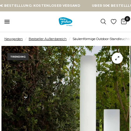
ELLLUNG: KOSTENLOSER VERSAND
ÜBER 50€ BESTELLLUNG: KO
0
Newgarden
/
Bestseller Außenbereich
/
Säulenförmige Outdoor-Standleuchte 
TRENDING