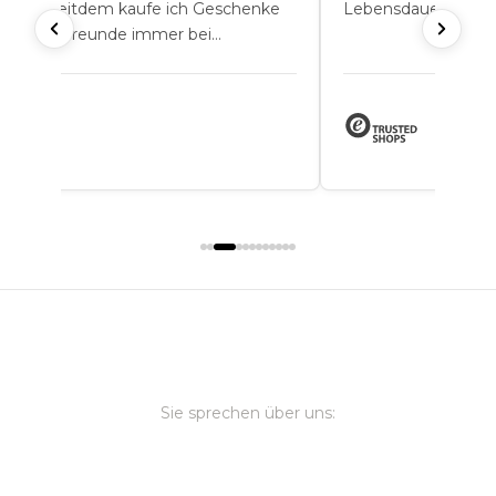
rliebt. Seitdem kaufe ich Geschenke
Lebensdauer.
r meine Freunde immer bei
ewgarden.
Sie sprechen über uns: