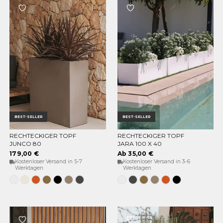
BEST-SELLER
BEST-SELLER
RECHTECKIGER TOPF
RECHTECKIGER TOPF
OPTIONEN WÄHLEN
OPTIONEN WÄHLEN
JUNCO 80
JARA 100 X 40
179,00 €
Ab 35,00 €
Kostenloser Versand in 5-7
Kostenloser Versand in 3-6
Werktagen
Werktagen
Weiss
Opak-
Terrakotta
Bronze
Schwarz
Taupe
Anthrazit
Weiss
Anthrazit
Bronze
Taupe
Terrakotta
Schwarz
Beige