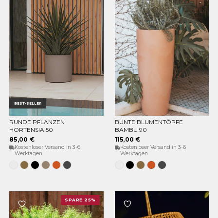
BEST-SELLER
RUNDE PFLANZEN
BUNTE BLUMENTÖPFE
OPTIONEN WÄHLEN
OPTIONEN WÄHLEN
HORTENSIA 50
BAMBU 90
85,00 €
115,00 €
Kostenloser Versand in 3-6
Kostenloser Versand in 3-6
Werktagen
Werktagen
Weiss
Bronze
Schwarz
Taupe
Terracota
Anthrazit
Weiss
Schwarz
Bronze
Terracota
Anthrazit
SPARE 25%