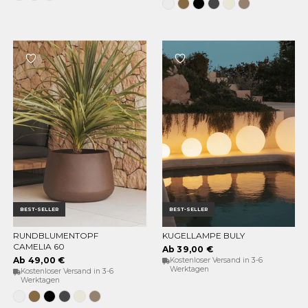
Grün
Grau
Weiss
Bronze
Schwarz
Anthrazit
Opak-
Taupe
beige
BEST-SELLER
BEST-SELLER
RUNDBLUMENTOPF
KUGELLAMPE BULY
OPTIONEN WÄHLEN
OPTIONEN WÄHLEN
CAMELIA 60
Ab 39,00 €
Ab 49,00 €
Kostenloser Versand in 3-6
Werktagen
Kostenloser Versand in 3-6
Werktagen
Weiss
Bronze
Schwarz
Anthrazit
Opak-
Taupe
Beige