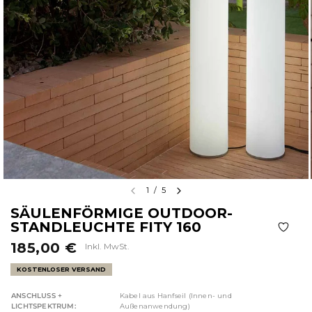
1
/
5
SÄULENFÖRMIGE OUTDOOR-
STANDLEUCHTE FITY 160
185,00 €
Inkl. MwSt.
KOSTENLOSER VERSAND
ANSCHLUSS +
Kabel aus Hanfseil (Innen- und
LICHTSPEKTRUM:
Außenanwendung)