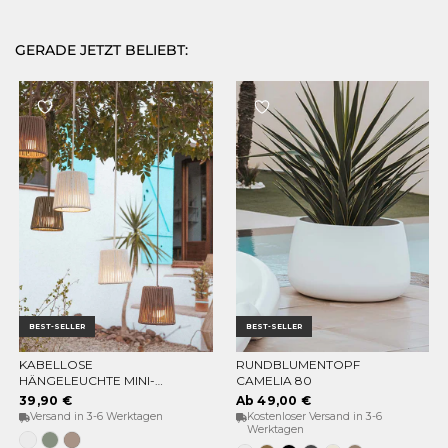
GERADE JETZT BELIEBT:
BEST-SELLER
BEST-SELLER
KABELLOSE
RUNDBLUMENTOPF
OPTIONEN WÄHLEN
OPTIONEN WÄHLEN
HÄNGELEUCHTE MINI-
CAMELIA 80
CONTA HANG
39,90 €
Ab 49,00 €
Versand in 3-6 Werktagen
Kostenloser Versand in 3-6
Werktagen
Weiß
Weiches
Taupe