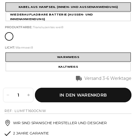
KABEL AUS HANFSEIL (INNEN- UND AUSSENANWENDUNG)
WIEDERAUFLADBARE BATTERIE (AUSSEN- UND I
NNENANWENDUNG)
PRODUKTFARBE:
Transluzentes weiß
LICHT:
Warmweiß
WARMWEISS
KALTWEISS
Versand 3-6 Werktage
IN DEN WARENKORB
REF: LUMFT160OCNW
WIR SIND SPANISCHE HERSTELLER UND DESIGNER
2 JAHRE GARANTIE