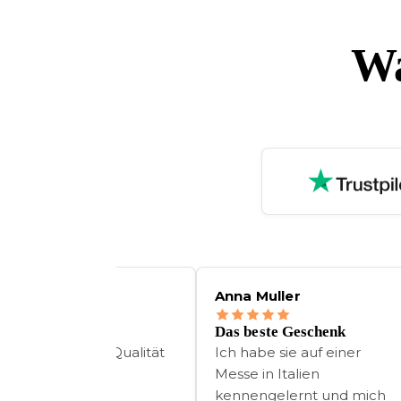
Wa
 Muller
Hannah Schofer
beste Geschenk
Bossa Hang
habe sie auf einer
Praktisch, elegant und
 in Italien
schön. Die Cherry-
engelernt und mich
Glühbirne hat eine lange