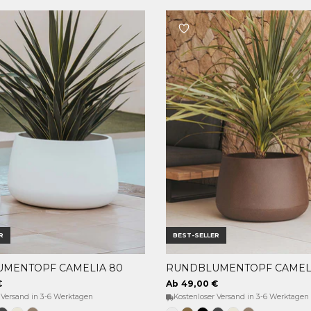
R
BEST-SELLER
MENTOPF CAMELIA 80
RUNDBLUMENTOPF CAMELI
OPTIONEN WÄHLEN
OPTIONEN WÄHLEN
€
Ab 49,00 €
 Versand in 3-6 Werktagen
Kostenloser Versand in 3-6 Werktagen