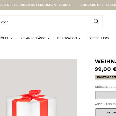
ELLLUNG: KOSTENLOSER VERSAND
ÜBER 50€ BESTELLLUNG: K
ÖBEL
PFLANZGEFÄSSE
DEKORATION
BESTSELLERS
WEIHNA
99,00 
KOSTENLOSE
GRÖSSE:
32 x 3
ANSCHLUSS:
SO
SOLA