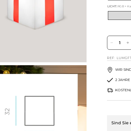
LICHT:
RGB + Ka
REF: LUMGF
WIR SIN
2 JAHRE
KOSTENL
Sind Sie