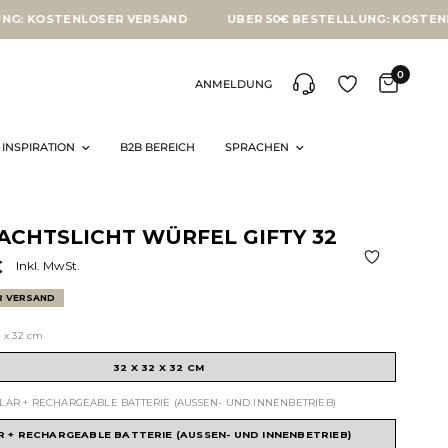
OSTENLOSER VERSAND
ÜBER 50€ BESTELLLUNG: KOSTENLOSER 
0
ANMELDUNG
INSPIRATION
B2B BEREICH
SPRACHEN
CHTSLICHT WÜRFEL GIFTY 32
€
Inkl. MwSt.
R VERSAND
2 x 32 cm
32 X 32 X 32 CM
LAR + RECHARGEABLE BATTERIE (AUSSEN- UND INNENBETRIEB)
R + RECHARGEABLE BATTERIE (AUSSEN- UND INNENBETRIEB)