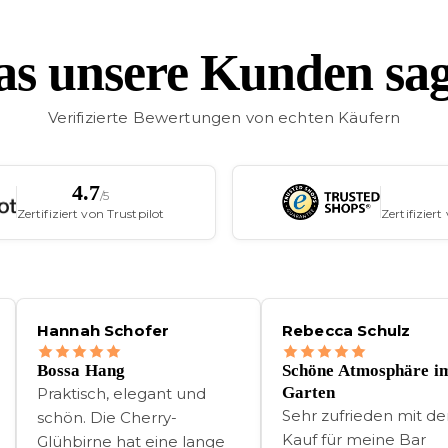
s unsere Kunden sa
Verifizierte Bewertungen von echten Käufern
4.7
/5
Zertifiziert von Trustpilot
Zertifizier
Rebecca Schulz
Paul Lange
Schöne Atmosphäre im
Bunte Hocker
Garten
Ich bin so glücklich wie ei
Sehr zufrieden mit dem
kleines Kind mit einem
Kauf für meine Bar
Bonbon. Ich liebe die