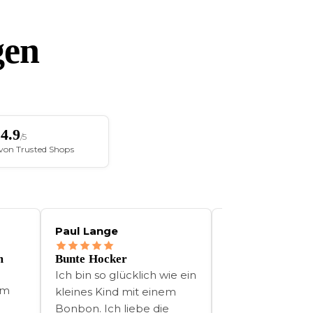
gen
4.9
/5
t von Trusted Shops
David Weber
David Weber
Kabellose Hängeleuchte
Schöne Atmosphäre 
POSITANO
Garten
n
Ich habe die Positano-
Ich war erst etwas
Lampe als
skeptisch, weil ich