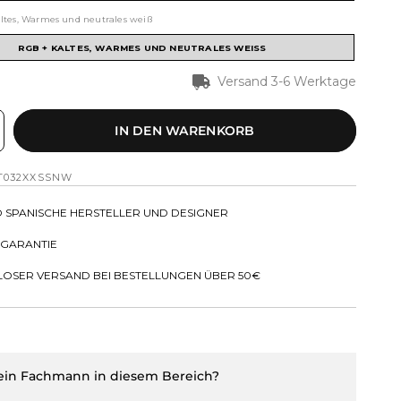
ltes, Warmes und neutrales weiß
RGB + KALTES, WARMES UND NEUTRALES WEISS
Versand 3-6 Werktage
IN DEN WARENKORB
T032XXSSNW
D SPANISCHE HERSTELLER UND DESIGNER
 GARANTIE
OSER VERSAND BEI BESTELLUNGEN ÜBER 50€
 ein Fachmann in diesem Bereich?