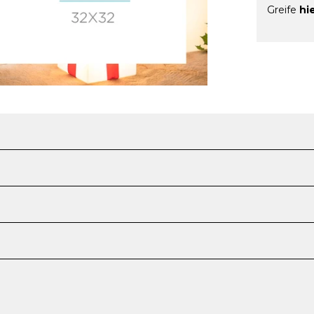
Greife
hi