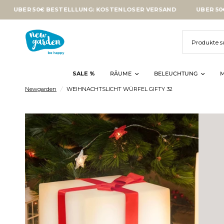
ER 50€ BESTELLLUNG: KOSTENLOSER VERSAND
ÜBER 50€ BEST
SALE %
RÂUME
BELEUCHTUNG
M
Newgarden
/
WEIHNACHTSLICHT WÜRFEL GIFTY 32