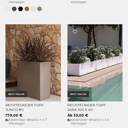
Werktagen
Werktagen
Weiss
Anthrazit
Schwarz
Bronze
Opak-
Taupe
Beige
BEST-SELLER
BEST-SELLER
RECHTECKIGER TOPF
RECHTECKIGER TOPF
OPTIONEN WÄHLEN
OPTIONEN WÄHLEN
JUNCO 80
JARA 100 X 40
179,00 €
Ab 35,00 €
Kostenloser Versand in 5-7
Kostenloser Versand in 3-6
Werktagen
Werktagen