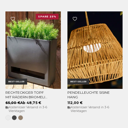
SPARE 25%
BEST-SELLER
BEST-SELLER
RECHTECKIGER TOPF
PENDELLEUCHTE SISINE
OPTIONEN WÄHLEN
IN DEN WARENKORB
MIT RÄDERN BROMELIA
HANG
78
65,00 €
Ab 48,75 €
112,00 €
Kostenloser Versand in 3-6
Kostenloser Versand in 3-6
Werktagen
Werktagen
Weiss
Anthrazit
Taupe