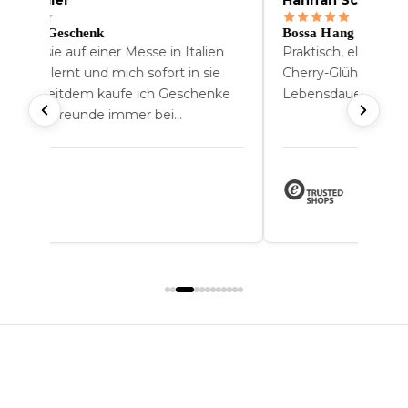
nna Muller
Hannah Schofer
s beste Geschenk
Bossa Hang
h habe sie auf einer Messe in Italien
Praktisch, elegant 
nnengelernt und mich sofort in sie
Cherry-Glühbirne ha
rliebt. Seitdem kaufe ich Geschenke
Lebensdauer.
r meine Freunde immer bei
ewgarden.