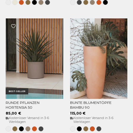
Weiss
Opak-
Terrakotta
Bronze
Schwarz
Taupe
Anthrazit
Weiss
Anthrazit
Bronze
Taupe
Terrakotta
Schwarz
Beige
BEST-SELLER
RUNDE PFLANZEN
BUNTE BLUMENTÖPFE
OPTIONEN WÄHLEN
OPTIONEN WÄHLEN
HORTENSIA 50
BAMBU 90
85,00 €
115,00 €
Kostenloser Versand in 3-6
Kostenloser Versand in 3-6
Werktagen
Werktagen
Weiss
Bronze
Schwarz
Taupe
Terracota
Anthrazit
Weiss
Schwarz
Bronze
Terracota
Anthrazit