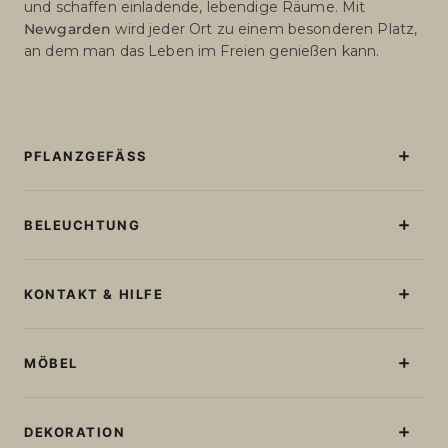
und schaffen einladende, lebendige Räume. Mit
Newgarden
wird jeder Ort zu einem besonderen Platz,
an dem man das Leben im Freien genießen kann.
PFLANZGEFÄSS
Beleuchtete Blumentöpfe
Blumentöpfe Ohne Licht
BELEUCHTUNG
Große Blumentöpfe
Stehlampen
Runde Blumentöpfe
Tischlampen
KONTAKT & HILFE
Quadratische Blumentöpfe
Lichterketten
Blumenkästen
Kontakt und Hilfe
Wiederaufladbare Glühbirnen
Bestellstatus abfragen
MÖBEL
Lampe in Kugelform
Kabellose Deckenlampen
Sonnen- Und Gartenliegen
Solarleuchten
Sitzgelegenheiten
DEKORATION