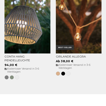
BEST-SELLER
CONTA HANG
GIRLANDE ALLEGRA
OPTIONEN WÄHLEN
OPTIONEN WÄHLEN
PENDELLEUCHTE
Ab 38,00 €
94,00 €
Kostenloser Versand in 3-6
Werktagen
Kostenloser Versand in 3-6
Werktagen
Jute
Schwarz
Weiß
Grau
Weiches
Weiß
Grün