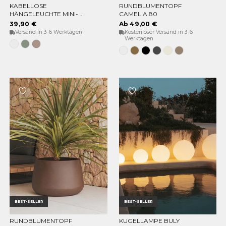
KABELLOSE
RUNDBLUMENTOPF
OPTIONEN WÄHLEN
OPTIONEN WÄHLEN
HÄNGELEUCHTE MINI-
CAMELIA 80
CONTA HANG
39,90 €
Ab 49,00 €
Versand in 3-6 Werktagen
Kostenloser Versand in 3-6
Werktagen
Weiß
Weiches
Taupe
Grün
Grau
Weiss
Bronze
Schwarz
Anthrazit
Opak-
Taupe
beige
BEST-SELLER
BEST-SELLER
RUNDBLUMENTOPF
KUGELLAMPE BULY
OPTIONEN WÄHLEN
OPTIONEN WÄHLEN