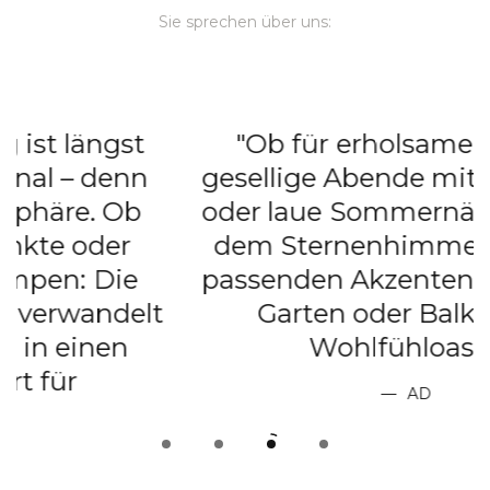
Sie sprechen über uns:
"Ob für erholsame Siestas,
gesellige Abende mit Freunden
e
oder laue Sommernächte unter
dem Sternenhimmel: Mit den
passenden Akzenten wird jeder
t
Garten oder Balkon zur
Wohlfühloase."
AD