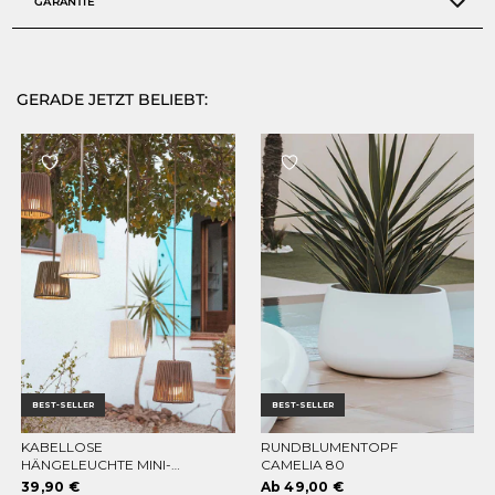
GARANTIE
GERADE JETZT BELIEBT:
BEST-SELLER
BEST-SELLER
KABELLOSE
RUNDBLUMENTOPF
OPTIONEN WÄHLEN
OPTIONEN WÄHLEN
HÄNGELEUCHTE MINI-
CAMELIA 80
CONTA HANG
39,90 €
Ab 49,00 €