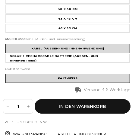
40 X 40 CM
43 X 43 CM
43 X 53 CM
ANSCHLUSS:
Kabel (Außen- und Innenanwendung)
KABEL (AUSSEN- UND INNENANWENDUNG)
SOLAR + RECHARGEABLE BATTERIE (AUSSEN- UND
INNENBETRIEB)
LICHT:
Kaltweiss
KALTWEISS
Versand 3-6 Werktage
IN DEN WARENKORB
REF: LUMCB020OFNW
WIR SIND SPANISCHE HERSTELLER UND DESIGNER