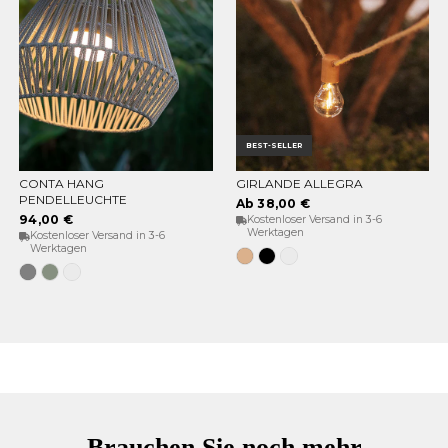
BEST-SELLER
CONTA HANG
GIRLANDE ALLEGRA
OPTIONEN WÄHLEN
OPTIONEN WÄHLEN
PENDELLEUCHTE
Ab 38,00 €
94,00 €
Kostenloser Versand in 3-6
Werktagen
Kostenloser Versand in 3-6
Werktagen
Jute
Schwarz
Weiß
Grau
Weiches
Weiß
Grün
Brauchen Sie noch mehr