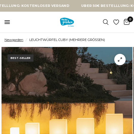
NG: KOSTENLOSER VERSAND
ÜBER 50€ BESTELLLUNG: KOSTENL
0
Newgarden
/
LEUCHTWÜRFEL CUBY (MEHRERE GRÖSSEN)
BEST-SELLER