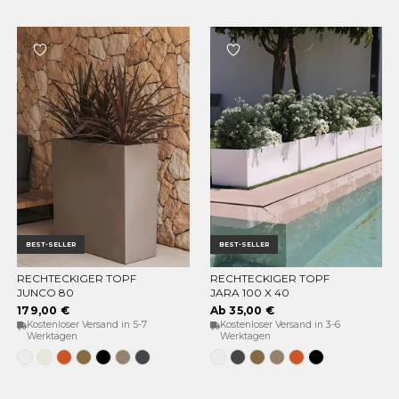
BEST-SELLER
BEST-SELLER
RECHTECKIGER TOPF
RECHTECKIGER TOPF
OPTIONEN WÄHLEN
OPTIONEN WÄHLEN
JUNCO 80
JARA 100 X 40
179,00 €
Ab 35,00 €
Kostenloser Versand in 5-7
Kostenloser Versand in 3-6
Werktagen
Werktagen
Weiss
Opak-
Terrakotta
Bronze
Schwarz
Taupe
Anthrazit
Weiss
Anthrazit
Bronze
Taupe
Terrakotta
Schwarz
Beige