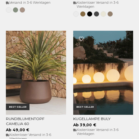
Versand in 3-6 Werktagen
Kostenloser Versand in 3-6
Werktagen
Weiß
Weiches
Taupe
Grün
Grau
Weiss
Bronze
Schwarz
Anthrazit
Opak-
Taupe
beige
BEST-SELLER
BEST-SELLER
RUNDBLUMENTOPF
KUGELLAMPE BULY
OPTIONEN WÄHLEN
OPTIONEN WÄHLEN
CAMELIA 60
Ab 39,00 €
Ab 49,00 €
Kostenloser Versand in 3-6
Werktagen
Kostenloser Versand in 3-6
Werktagen