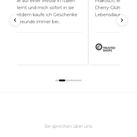
h habe sie auf einer Messe in Italien
Praktisch, elegant 
nnengelernt und mich sofort in sie
Cherry-Glühbirne ha
rliebt. Seitdem kaufe ich Geschenke
Lebensdauer.
r meine Freunde immer bei
ewgarden.
Sie sprechen über uns: