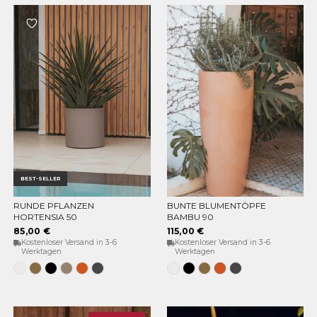
BEST-SELLER
RUNDE PFLANZEN
BUNTE BLUMENTÖPFE
OPTIONEN WÄHLEN
OPTIONEN WÄHLEN
HORTENSIA 50
BAMBU 90
85,00 €
115,00 €
Kostenloser Versand in 3-6
Kostenloser Versand in 3-6
Werktagen
Werktagen
Weiss
Bronze
Schwarz
Taupe
Terracota
Anthrazit
Weiss
Schwarz
Bronze
Terracota
Anthrazit