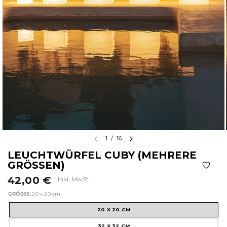
1
/
16
LEUCHTWÜRFEL CUBY (MEHRERE
GRÖSSEN)
42,00 €
Inkl. MwSt.
GRÖSSE:
20 x 20 cm
20 X 20 CM
32 X 32 CM