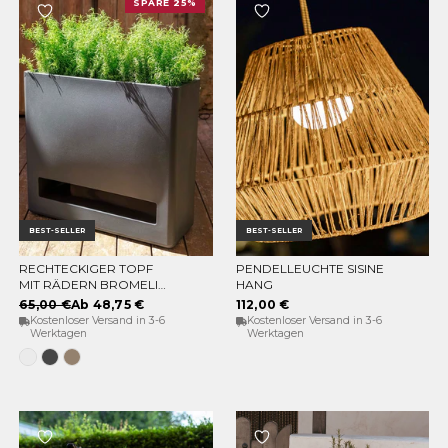
SPARE 25%
BEST-SELLER
BEST-SELLER
RECHTECKIGER TOPF
PENDELLEUCHTE SISINE
OPTIONEN WÄHLEN
IN DEN WARENKORB
MIT RÄDERN BROMELIA
HANG
78
65,00 €
Ab 48,75 €
112,00 €
Kostenloser Versand in 3-6
Kostenloser Versand in 3-6
Werktagen
Werktagen
Weiss
Anthrazit
Taupe