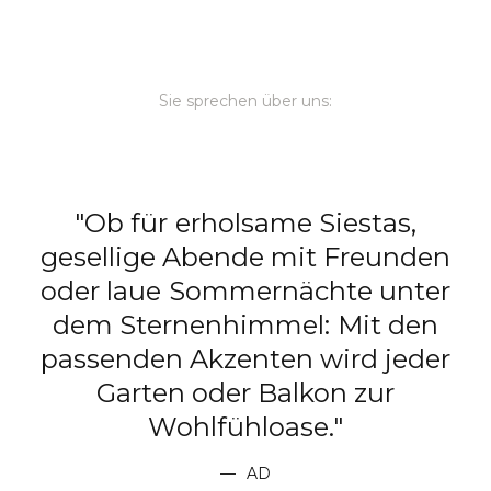
Sie sprechen über uns:
b für erholsame Siestas,
"Ob sanf
lige Abende mit Freunden
entspannt
 laue Sommernächte unter
zur I
Sternenhimmel: Mit den
Elem
nden Akzenten wird jeder
High
arten oder Balkon zur
Möglic
Wohlfühloase."
Bereiche
Dabei ko
AD
Misch
tauchen d
Funkel