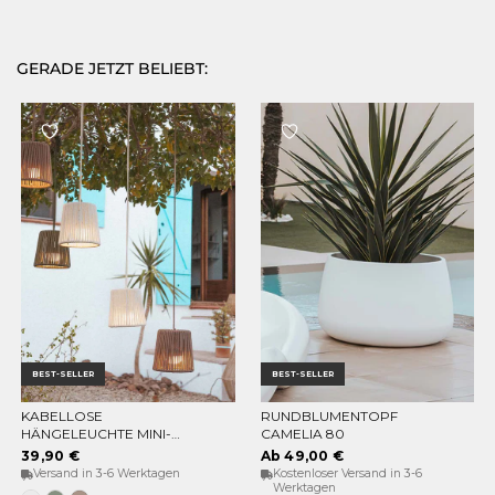
GERADE JETZT BELIEBT:
BEST-SELLER
BEST-SELLER
KABELLOSE
RUNDBLUMENTOPF
OPTIONEN WÄHLEN
OPTIONEN WÄHLEN
HÄNGELEUCHTE MINI-
CAMELIA 80
CONTA HANG
39,90 €
Ab 49,00 €
Versand in 3-6 Werktagen
Kostenloser Versand in 3-6
Werktagen