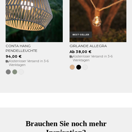
BEST-SELLER
CONTA HANG
GIRLANDE ALLEGRA
OPTIONEN WÄHLEN
OPTIONEN WÄHLEN
PENDELLEUCHTE
Ab 38,00 €
94,00 €
Kostenloser Versand in 3-6
Werktagen
Kostenloser Versand in 3-6
Werktagen
Jute
Schwarz
Weiß
Grau
Weiches
Weiß
Grün
Brauchen Sie noch mehr