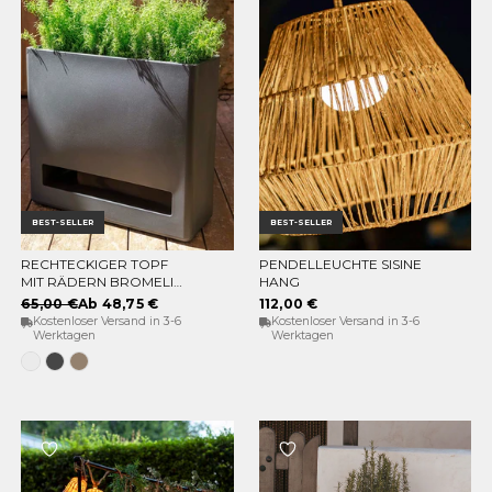
BEST-SELLER
BEST-SELLER
RECHTECKIGER TOPF
PENDELLEUCHTE SISINE
OPTIONEN WÄHLEN
IN DEN WARENKORB
MIT RÄDERN BROMELIA
HANG
78
65,00 €
Ab 48,75 €
112,00 €
Kostenloser Versand in 3-6
Kostenloser Versand in 3-6
Werktagen
Werktagen
Weiss
Anthrazit
Taupe