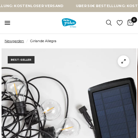
OSTENLOSER VERSAND
ÜBER 50€ BESTELLLUNG: KOSTENLOSER 
0
Newgarden
/
Girlande Allegra
BEST-SELLER