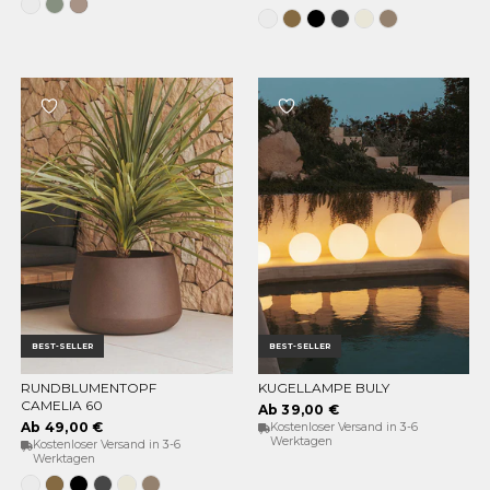
Weiß
Weiches
Taupe
Grün
Grau
Weiss
Bronze
Schwarz
Anthrazit
Opak-
Taupe
beige
BEST-SELLER
BEST-SELLER
RUNDBLUMENTOPF
KUGELLAMPE BULY
OPTIONEN WÄHLEN
OPTIONEN WÄHLEN
CAMELIA 60
Ab 39,00 €
Ab 49,00 €
Kostenloser Versand in 3-6
Werktagen
Kostenloser Versand in 3-6
Werktagen
Weiss
Bronze
Schwarz
Anthrazit
Opak-
Taupe