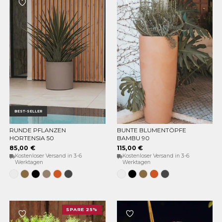
BEST-SELLER
RUNDE PFLANZEN
BUNTE BLUMENTÖPFE
OPTIONEN WÄHLEN
OPTIONEN WÄHLEN
HORTENSIA 50
BAMBU 90
85,00 €
115,00 €
Kostenloser Versand in 3-6
Kostenloser Versand in 3-6
Werktagen
Werktagen
Weiss
Bronze
Schwarz
Taupe
Terracota
Anthrazit
Weiss
Schwarz
Bronze
Terracota
Anthrazit
SPARE 25%