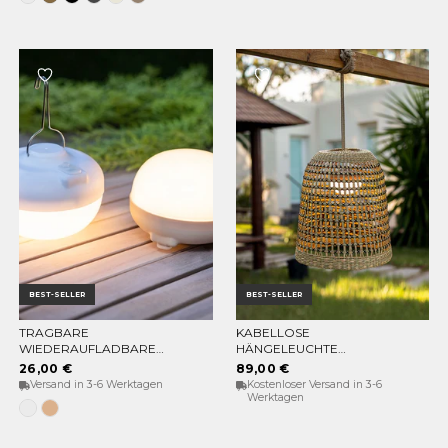
Beige
BEST-SELLER
BEST-SELLER
TRAGBARE
KABELLOSE
OPTIONEN WÄHLEN
IN DEN WARENKORB
WIEDERAUFLADBARE
HÄNGELEUCHTE
GLÜHBIRNE CHERRY
POSITANO
26,00 €
89,00 €
Versand in 3-6 Werktagen
Kostenloser Versand in 3-6
Werktagen
Weiss
Beige