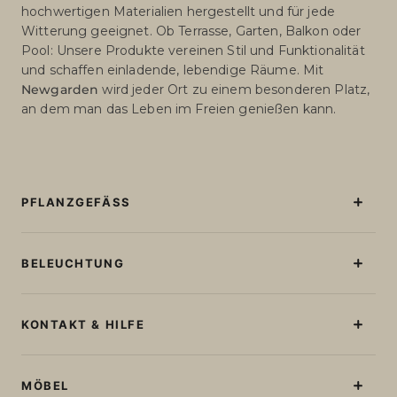
hochwertigen Materialien hergestellt und für jede
Witterung geeignet. Ob Terrasse, Garten, Balkon oder
Pool: Unsere Produkte vereinen Stil und Funktionalität
und schaffen einladende, lebendige Räume. Mit
Newgarden
wird jeder Ort zu einem besonderen Platz,
an dem man das Leben im Freien genießen kann.
PFLANZGEFÄSS
Beleuchtete Blumentöpfe
Blumentöpfe Ohne Licht
BELEUCHTUNG
Große Blumentöpfe
Stehlampen
Runde Blumentöpfe
Tischlampen
KONTAKT & HILFE
Quadratische Blumentöpfe
Lichterketten
Blumenkästen
Kontakt und Hilfe
Wiederaufladbare Glühbirnen
Bestellstatus abfragen
MÖBEL
Lampe in Kugelform