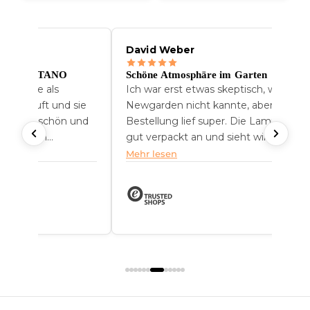
rten
Sehr gute Erfahrung
ch, weil ich
Sehr gute Erfahrung! Die Lieferung kam
 aber die
pünktlich, und das Produkt sieht in
ie Lampe kam
meinem Garten großartig aus. Ich bin
 wirklich
sehr zufrieden mit dem Kauf.
 sie jetzt seit