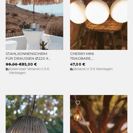
STAHLSONNENSCHIRM
CHERRY MINI
IN DEN WARENKORB
IN DEN WARENKORB
FÜR DRAUSSEN Ø220 X 2
TRAGBARE,
30CM
WIEDERAUFLADBARE
99,00 €
85,00 €
47,00 €
GLÜHBIRNE (PACKUNG
Kostenloser Versand in 3-6
Versand in 3-6 Werktagen
MIT 3 GLÜHBIRNEN)
Werktagen