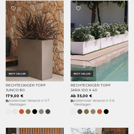
BEST-SELLER
BEST-SELLER
RECHTECKIGER TOPF
RECHTECKIGER TOPF
OPTIONEN WÄHLEN
OPTIONEN WÄHLEN
JUNCO 80
JARA 100 X 40
179,00 €
Ab 35,00 €
Kostenloser Versand in 5-7
Kostenloser Versand in 3-6
Werktagen
Werktagen
Weiss
Opak-
Terrakotta
Bronze
Schwarz
Taupe
Anthrazit
Weiss
Anthrazit
Bronze
Taupe
Terrakotta
Schwarz
Beige