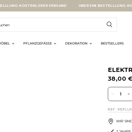
NG: KOSTENLOSER VERSAND
ÜBER 50€ BESTELLLUNG: KOSTEN
ÖBEL
PFLANZGEFÄSSE
DEKORATION
BESTSELLERS
ELEKT
38,00 
REF: REPLUM
WIR SIN
2 JAHRE