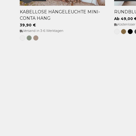
KABELLOSE HÄNGELEUCHTE MINI-
RUNDBLU
OPTIONEN WÄHLEN
CONTA HANG
Ab 49,00 
Kostenloser
39,90 €
Versand in 3-6 Werktagen
Weiss
Bronz
Sc
Weiß
Weiches
Taupe
Grün
Grau