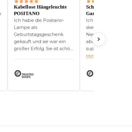
Kabellose Hängeleuchte
Schöne Atmosphäre 
POSITANO
Garten
n
Ich habe die Positano-
Ich war erst etwas
Lampe als
skeptisch, weil ich
Geburtstagsgeschenk
Newgarden nicht ka
gekauft und sie war ein
aber die Bestellung l
großer Erfolg. Sie ist schön
super. Die Lampe 
und elegant, mit einem
gut verpackt an und
Mehr lesen
modernen Landhausstil,
wirklich hochwertig 
der überall hinpasst.
Wir haben sie jetzt se
paar Wochen...