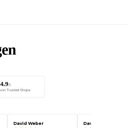
gen
4.9
/5
t von Trusted Shops
David Weber
David Weber