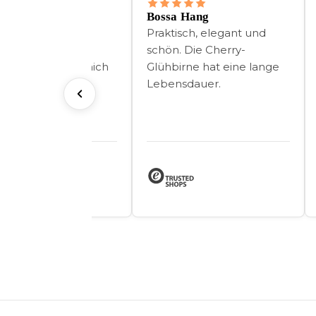
beste Geschenk
Bossa Hang
habe sie auf einer
Praktisch, elegant und
 in Italien
schön. Die Cherry-
engelernt und mich
Glühbirne hat eine lange
t in sie verliebt.
Lebensdauer.
dem kaufe ich
henke für meine
nde immer bei
garden.