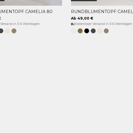
MENTOPF CAMELIA 80
RUNDBLUMENTOPF CAMELI
OPTIONEN WÄHLEN
OPTIONEN WÄHLEN
€
Ab 49,00 €
 Versand in 3-6 Werktagen
Kostenloser Versand in 3-6 Werktagen
e
hwarz
Anthrazit
Opak-
Taupe
Weiss
Bronze
Schwarz
Anthrazit
Opak-
Taupe
beige
Beige