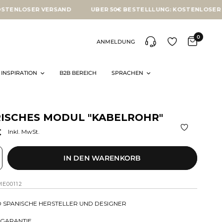
LOSER VERSAND
ÜBER 50€ BESTELLLUNG: KOSTENLOSER VERS
0
ANMELDUNG
INSPIRATION
B2B BEREICH
SPRACHEN
RISCHES MODUL "KABELROHR"
€
Inkl. MwSt.
IN DEN WARENKORB
E00112
D SPANISCHE HERSTELLER UND DESIGNER
 GARANTIE