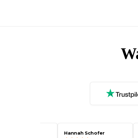
Wa
 Muller
Hannah Schofer