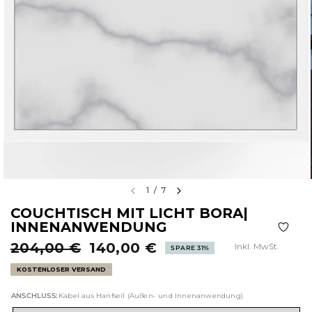
1
/
7
COUCHTISCH MIT LICHT BORA|
INNENANWENDUNG
204,00 €
140,00 €
Inkl. MwSt.
SPARE 31%
KOSTENLOSER VERSAND
ANSCHLUSS:
Kabel aus Hanfseil (Außen- und Innenanwendung)