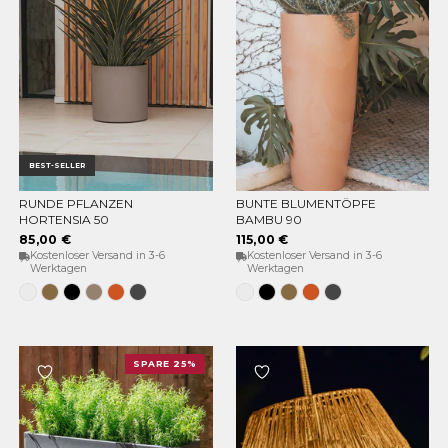
BEST-SELLER
RUNDE PFLANZEN
BUNTE BLUMENTÖPFE
OPTIONEN WÄHLEN
OPTIONEN WÄHLEN
HORTENSIA 50
BAMBU 90
85,00 €
115,00 €
Kostenloser Versand in 3-6
Kostenloser Versand in 3-6
Werktagen
Werktagen
Weiss
Bronze
Schwarz
Taupe
Terracota
Anthrazit
Weiss
Schwarz
Bronze
Terracota
Anthrazit
SPARE 25%