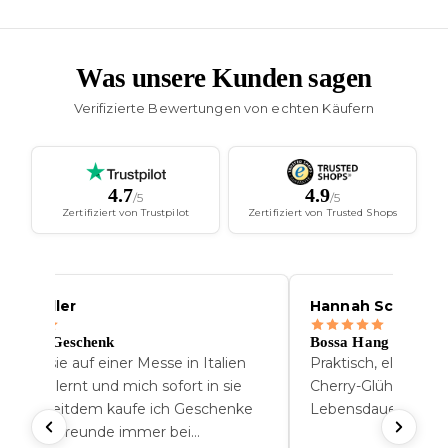
Was unsere Kunden sagen
Verifizierte Bewertungen von echten Käufern
4.7
4.9
/5
/5
Zertifiziert von Trustpilot
Zertifiziert von Trusted Shops
nna Muller
Hannah Schofer
s beste Geschenk
Bossa Hang
h habe sie auf einer Messe in Italien
Praktisch, elegant 
nnengelernt und mich sofort in sie
Cherry-Glühbirne ha
rliebt. Seitdem kaufe ich Geschenke
Lebensdauer.
r meine Freunde immer bei