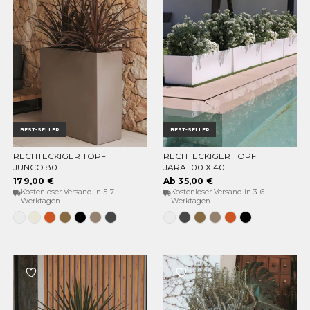
BEST-SELLER
BEST-SELLER
RECHTECKIGER TOPF
RECHTECKIGER TOPF
OPTIONEN WÄHLEN
OPTIONEN WÄHLEN
JUNCO 80
JARA 100 X 40
179,00 €
Ab 35,00 €
Kostenloser Versand in 5-7
Kostenloser Versand in 3-6
Werktagen
Werktagen
Weiss
Opak-
Terrakotta
Bronze
Schwarz
Taupe
Anthrazit
Weiss
Anthrazit
Bronze
Taupe
Terrakotta
Schwarz
Beige