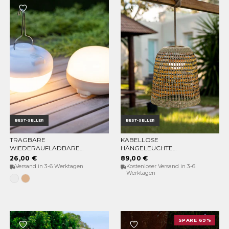
BEST-SELLER
BEST-SELLER
TRAGBARE
KABELLOSE
OPTIONEN WÄHLEN
IN DEN WARENKORB
WIEDERAUFLADBARE
HÄNGELEUCHTE
GLÜHBIRNE CHERRY
POSITANO
26,00 €
89,00 €
Versand in 3-6 Werktagen
Kostenloser Versand in 3-6
Werktagen
Weiss
Beige
SPARE 69%