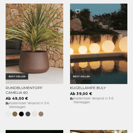
BEST-SELLER
BEST-SELLER
RUNDBLUMENTOPF
KUGELLAMPE BULY
OPTIONEN WÄHLEN
OPTIONEN WÄHLEN
CAMELIA 60
Ab 39,00 €
Ab 49,00 €
Kostenloser Versand in 3-6
Werktagen
Kostenloser Versand in 3-6
Werktagen
Weiss
Bronze
Schwarz
Anthrazit
Opak-
Taupe
Beige